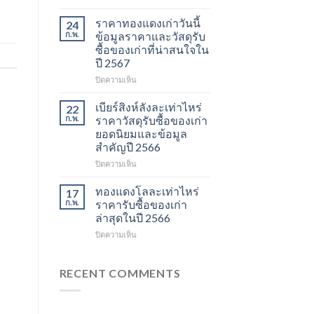
ราคา
รับ
และ
ซื้อ
ราคาทองแดงเก่าวันนี้
24
วัสดุ
ของ
ก.พ.
ข้อมูลราคาและวัสดุรับ
รีไซเคิล
เก่า
ซื้อของเก่าที่น่าสนใจใน
ที่
ราคา
ปี 2567
ควร
ข้อมูล
รู้
อัปเดต
บน
ปิดความเห็น
ในปี
ราคา
ราคา
2567
รีไซเคิล
ทองแดง
เบียร์สิงห์ลังละเท่าไหร่
22
และ
เก่า
ก.พ.
ราคาวัสดุรับซื้อของเก่า
วัสดุ
วัน
ยอดนิยมและข้อมูล
สำคัญ
นี้
สำคัญปี 2566
ในปี
ข้อมูล
2566
ราคา
บน
ปิดความเห็น
และ
เบียร์
วัสดุ
สิงห์
ทองแดงโลละเท่าไหร่
17
รับ
ลัง
ก.พ.
ราคารับซื้อของเก่า
ซื้อ
ละ
ล่าสุดในปี 2566
ของ
เท่า
เก่า
บน
ปิดความเห็น
ไหร่
ที่
ทอง
ราคา
น่า
แดง
วัสดุ
สนใจ
โล
รับ
RECENT COMMENTS
ในปี
ละ
ซื้อ
2567
เท่า
ของ
ไหร่
เก่า