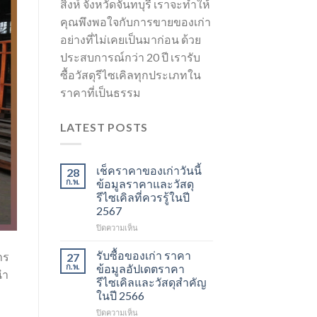
สิงห์ จังหวัดจันทบุรี เราจะทำให้
คุณพึงพอใจกับการขายของเก่า
อย่างที่ไม่เคยเป็นมาก่อน ด้วย
ประสบการณ์กว่า 20 ปี เรารับ
ซื้อวัสดุรีไซเคิลทุกประเภทใน
ราคาที่เป็นธรรม
LATEST POSTS
เช็คราคาของเก่าวันนี้
28
ก.พ.
ข้อมูลราคาและวัสดุ
รีไซเคิลที่ควรรู้ในปี
2567
บน
ปิดความเห็น
เช็ค
ราคา
รับซื้อของเก่า ราคา
าร
27
ของ
ก.พ.
ข้อมูลอัปเดตราคา
นำ
เก่า
รีไซเคิลและวัสดุสำคัญ
วัน
ในปี 2566
นี้
ข้อมูล
บน
ปิดความเห็น