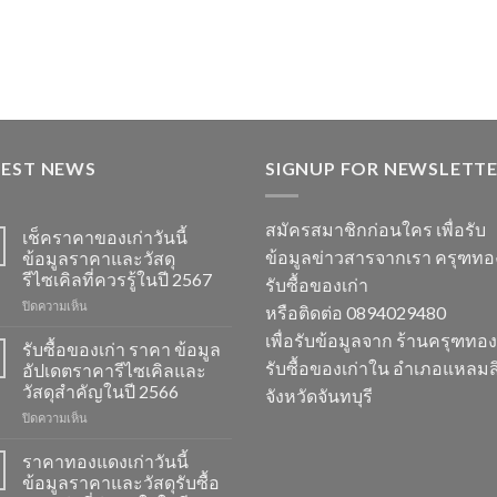
TEST NEWS
SIGNUP FOR NEWSLETT
สมัครสมาชิกก่อนใคร เพื่อรับ
เช็คราคาของเก่าวันนี้
ข้อมูลข่าวสารจากเรา ครุฑท
ข้อมูลราคาและวัสดุ
รีไซเคิลที่ควรรู้ในปี 2567
รับซื้อของเก่า
บน
ปิดความเห็น
หรือติดต่อ 0894029480
เช็ค
เพื่อรับข้อมูลจาก ร้านครุฑทอ
ราคา
รับซื้อของเก่า ราคา ข้อมูล
ของ
รับซื้อของเก่าใน อำเภอแหลมสิ
อัปเดตราคารีไซเคิลและ
เก่า
วัสดุสำคัญในปี 2566
จังหวัดจันทบุรี
วัน
บน
ปิดความเห็น
นี้
รับ
ข้อมูล
ซื้อ
ราคา
ราคาทองแดงเก่าวันนี้
ของ
และ
ข้อมูลราคาและวัสดุรับซื้อ
เก่า
วัสดุ