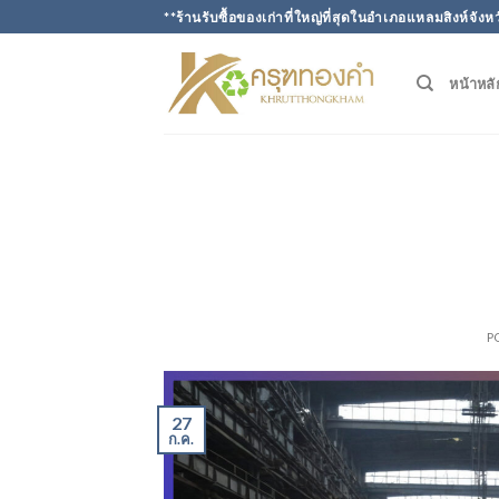
Skip
**ร้านรับซื้อของเก่าที่ใหญ่ที่สุดในอำเภอแหลมสิงห์จังห
to
content
หน้าหลั
P
27
ก.ค.