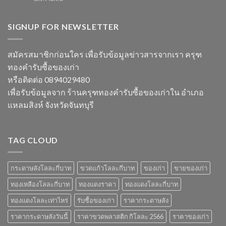
และ
ในปี
เบียร์
ข้อมูล
วัสดุ
2567
สิงห์
ราคา
สำคัญ
ลัง
SIGNUP FOR NEWSLETTER
และ
ในปี
ละ
วัสดุ
2566
เท่า
รับ
ไหร่
ซื้อ
สมัครสมาชิกก่อนใคร เพื่อรับข้อมูลข่าวสารจากเรา ครุฑ
ราคา
ของ
ทองคำรับซื้อของเก่า
วัสดุ
เก่า
รับ
ที่
หรือติดต่อ 0894029480
ซื้อ
น่า
เพื่อรับข้อมูลจาก ร้านครุฑทองคำรับซื้อของเก่าใน อำเภอ
ของ
สนใจ
เก่า
ในปี
แหลมสิงห์ จังหวัดจันทบุรี
ยอด
2567
นิยม
และ
ข้อมูล
TAG CLOUD
สำคัญ
ปี
2566
กระดาษลังโลละกี่บาท
ขวดแก้วโลละกี่บาท
ของเก่า
ขายของเก่า
ทองเหลืองโลละกี่บาท
ทองแดงราคา
ทองแดงโลละกี่บาท
ทองแดงโลละเท่าไหร่
รับซื้อของเก่า
ราคากระดาษลัง
ราคากระดาษลังวันนี้
ราคาขวดพลาสติก กิโลละ 2566
ราคาของเก่า