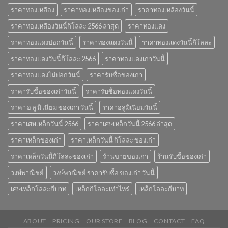
ราคาทองเหลือง
ราคาทองเหลืองของเก่า
ราคาทองเหลืองวันนี้
ราคาทองเหลืองวันนี้กิโลละ 2566 ล่าสุด
ราคาทองแดง
ราคาทองแดงปอกวันนี้
ราคาทองแดงวันนี้
ราคาทองแดงวันนี้กิโลละ
ราคาทองแดงวันนี้กิโลละ 2566
ราคาทองแดงเก่าวันนี้
ราคาทองแดงไม่ปอกวันนี้
ราคารับซื้อของเก่า
ราคารับซื้อของเก่าวันนี้
ราคารับซื้อทองแดงวันนี้
ราคา อ ลู มิ เนียม ของเก่า วันนี้
ราคาอลูมิเนียมวันนี้
ราคาเศษเหล็กวันนี้ 2566
ราคาเศษเหล็กวันนี้ 2566 ล่าสุด
ราคาเหล็กของเก่า
ราคาเหล็กวันนี้ กิโลละ ของเก่า
ราคาเหล็กวันนี้กิโลละของเก่า
ร้านขายของเก่า
ร้านรับซื้อของเก่า
วงษ์พาณิชย์
วงษ์พาณิชย์ ราคารับซื้อ ของเก่า วันนี้
เศษเหล็กโลละกี่บาท
เหล็กกิโลละเท่าไหร่
เหล็กโลละกี่บาท
ABOUT
PRICING
OUR STORE
BLOG
CONTACT
FAQ