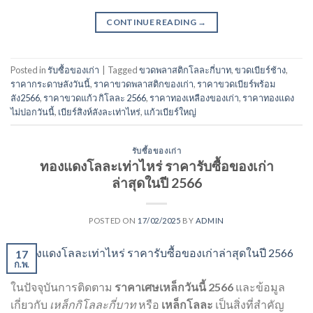
CONTINUE READING
→
Posted in
รับซื้อของเก่า
|
Tagged
ขวดพลาสติกโลละกี่บาท
,
ขวดเบียร์ช้าง
,
ราคากระดาษลังวันนี้
,
ราคาขวดพลาสติกของเก่า
,
ราคาขวดเบียร์พร้อม
ลัง2566
,
ราคาขวดแก้ว กิโลละ 2566
,
ราคาทองเหลืองของเก่า
,
ราคาทองแดง
ไม่ปอกวันนี้
,
เบียร์สิงห์ลังละเท่าไหร่
,
แก้วเบียร์ใหญ่
รับซื้อของเก่า
ทองแดงโลละเท่าไหร่ ราคารับซื้อของเก่า
ล่าสุดในปี 2566
POSTED ON
17/02/2025
BY
ADMIN
17
ก.พ.
ในปัจจุบันการติดตาม
ราคาเศษเหล็กวันนี้ 2566
และข้อมูล
เกี่ยวกับ
เหล็กกิโลละกี่บาท
หรือ
เหล็กโลละ
เป็นสิ่งที่สำคัญ