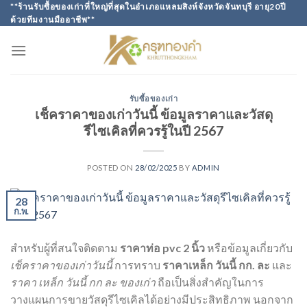
Skip
**ร้านรับซื้อของเก่าที่ใหญ่ที่สุดในอำเภอแหลมสิงห์จังหวัดจันทบุรี อายุ20ปี
ด้วยทีมงานมืออาชีพ**
to
content
รับซื้อของเก่า
เช็คราคาของเก่าวันนี้ ข้อมูลราคาและวัสดุ
รีไซเคิลที่ควรรู้ในปี 2567
POSTED ON
28/02/2025
BY
ADMIN
28
ก.พ.
สำหรับผู้ที่สนใจติดตาม
ราคาท่อ pvc 2 นิ้ว
หรือข้อมูลเกี่ยวกับ
เช็คราคาของเก่าวันนี้
การทราบ
ราคาเหล็ก วันนี้ กก. ละ
และ
ราคา เหล็ก วันนี้ กก ละ ของเก่า
ถือเป็นสิ่งสำคัญในการ
วางแผนการขายวัสดุรีไซเคิลได้อย่างมีประสิทธิภาพ นอกจาก