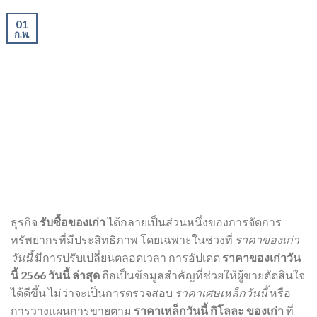
01
ก.พ.
ธุรกิจ
รับซื้อของเก่า
ได้กลายเป็นส่วนหนึ่งของการจัดการ
ทรัพยากรที่มีประสิทธิภาพ โดยเฉพาะในช่วงที่
ราคาของเก่า
วันนี้
มีการปรับเปลี่ยนตลอดเวลา การอัปเดต
ราคาของเก่าวัน
นี้ 2566 วันนี้ ล่าสุด
ถือเป็นข้อมูลสำคัญที่ช่วยให้ผู้ขายตัดสินใจ
ได้ดีขึ้น ไม่ว่าจะเป็นการตรวจสอบ
ราคาเศษเหล็กวันนี้
หรือ
การวางแผนการขายตาม
ราคาเหล็กวันนี้ กิโลละ ของเก่า
ที่