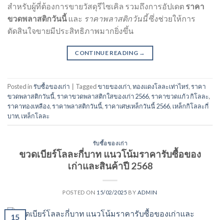
สำหรับผู้ที่ต้องการขายวัสดุรีไซเคิล รวมถึงการอัปเดต
ราคา
ขวดพลาสติกวันนี้
และ
ราคาพลาสติกวันนี้
ซึ่งช่วยให้การ
ตัดสินใจขายมีประสิทธิภาพมากยิ่งขึ้น
CONTINUE READING
→
Posted in
รับซื้อของเก่า
|
Tagged
ขายของเก่า
,
ทองแดงโลละเท่าไหร่
,
ราคา
ขวดพลาสติกวันนี้
,
ราคาขวดพลาสติกใสของเก่า 2566
,
ราคาขวดแก้ว กิโลละ
,
ราคาทองเหลือง
,
ราคาพลาสติกวันนี้
,
ราคาเศษเหล็กวันนี้ 2566
,
เหล็กกิโลละกี่
บาท
,
เหล็กโลละ
รับซื้อของเก่า
ขวดเบียร์โลละกี่บาท แนวโน้มราคารับซื้อของ
เก่าและสินค้าปี 2568
POSTED ON
15/02/2025
BY
ADMIN
15