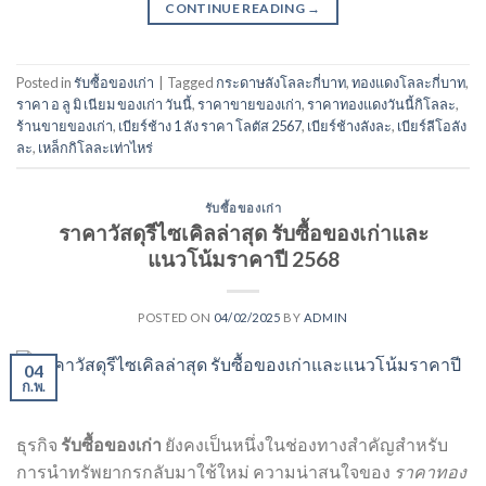
CONTINUE READING
→
Posted in
รับซื้อของเก่า
|
Tagged
กระดาษลังโลละกี่บาท
,
ทองแดงโลละกี่บาท
,
ราคา อ ลู มิ เนียม ของเก่า วันนี้
,
ราคาขายของเก่า
,
ราคาทองแดงวันนี้กิโลละ
,
ร้านขายของเก่า
,
เบียร์ช้าง 1 ลัง ราคา โลตัส 2567
,
เบียร์ช้างลังละ
,
เบียร์ลีโอลัง
ละ
,
เหล็กกิโลละเท่าไหร่
รับซื้อของเก่า
ราคาวัสดุรีไซเคิลล่าสุด รับซื้อของเก่าและ
แนวโน้มราคาปี 2568
POSTED ON
04/02/2025
BY
ADMIN
04
ก.พ.
ธุรกิจ
รับซื้อของเก่า
ยังคงเป็นหนึ่งในช่องทางสำคัญสำหรับ
การนำทรัพยากรกลับมาใช้ใหม่ ความน่าสนใจของ
ราคาทอง