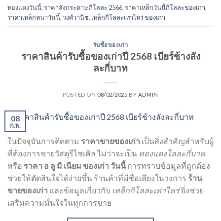
ทองแดงวันนี้
,
ราคาลังกระดาษ กิโลละ 2566
,
ราคาเหล็กวันนี้กิโลละของเก่า
,
ราคาเหล็กหนาวันนี้
,
วงศ์วานิช
,
เหล็กกิโลละเท่าไหร่ ของเก่า
รับซื้อของเก่า
ราคาสินค้ารับซื้อของเก่าปี 2568 เบียร์ช้างลัง
ละกี่บาท
POSTED ON
08/02/2025
BY
ADMIN
08
ก.พ.
ในปัจจุบันการติดตาม
ราคาขายของเก่า
เป็นสิ่งสำคัญสำหรับผู้
ที่ต้องการขายวัสดุรีไซเคิล ไม่ว่าจะเป็น
ทองแดงโลละกี่บาท
หรือ
ราคา อ ลู มิ เนียม ของเก่า วันนี้
การทราบข้อมูลที่ถูกต้อง
ช่วยให้ตัดสินใจได้ง่ายขึ้น ร้านค้าที่มีชื่อเสียงในวงการ
ร้าน
ขายของเก่า
และข้อมูลเกี่ยวกับ
เหล็กกิโลละเท่าไหร่
ยิ่งช่วย
เสริมความมั่นใจในทุกการขาย