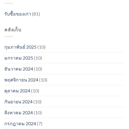
รับซื้อของเก่า
(81)
คลังเก็บ
กุมภาพันธ์ 2025
(10)
มกราคม 2025
(10)
ธันวาคม 2024
(10)
พฤศจิกายน 2024
(10)
ตุลาคม 2024
(10)
กันยายน 2024
(10)
สิงหาคม 2024
(10)
กรกฎาคม 2024
(7)