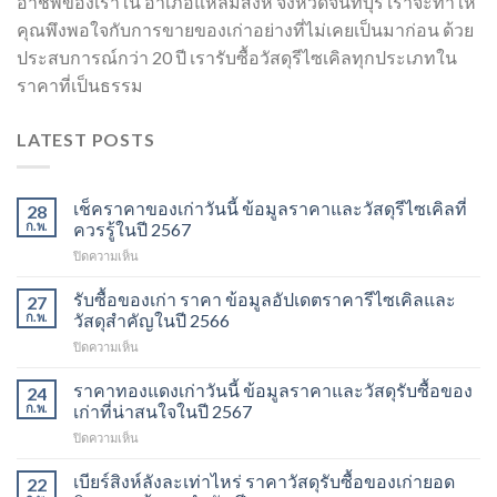
อาชีพของเราใน อำเภอแหลมสิงห์ จังหวัดจันทบุรี เราจะทำให้
คุณพึงพอใจกับการขายของเก่าอย่างที่ไม่เคยเป็นมาก่อน ด้วย
ประสบการณ์กว่า 20 ปี เรารับซื้อวัสดุรีไซเคิลทุกประเภทใน
ราคาที่เป็นธรรม
LATEST POSTS
เช็คราคาของเก่าวันนี้ ข้อมูลราคาและวัสดุรีไซเคิลที่
28
ก.พ.
ควรรู้ในปี 2567
บน
ปิดความเห็น
เช็ค
ราคา
รับซื้อของเก่า ราคา ข้อมูลอัปเดตราคารีไซเคิลและ
27
ของ
ก.พ.
วัสดุสำคัญในปี 2566
เก่า
บน
ปิดความเห็น
วัน
รับ
นี้
ซื้อ
ราคาทองแดงเก่าวันนี้ ข้อมูลราคาและวัสดุรับซื้อของ
ข้อมูล
24
ของ
ราคา
ก.พ.
เก่าที่น่าสนใจในปี 2567
เก่า
และ
บน
ปิดความเห็น
ราคา
วัสดุ
ราคา
ข้อมูล
รีไซเคิล
ทองแดง
เบียร์สิงห์ลังละเท่าไหร่ ราคาวัสดุรับซื้อของเก่ายอด
อัปเดต
22
ที่
เก่า
ราคา