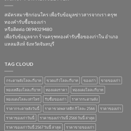
ละ
วัสดุ
2566
เท่า
รับ
ไหร่
ซื้อ
สมัครสมาชิกก่อนใคร เพื่อรับข้อมูลข่าวสารจากเรา ครุฑ
ราคา
ของ
ทองคำรับซื้อของเก่า
วัสดุ
เก่า
รับ
ที่
หรือติดต่อ 0894029480
ซื้อ
น่า
เพื่อรับข้อมูลจาก ร้านครุฑทองคำรับซื้อของเก่าใน อำเภอ
ของ
สนใจ
เก่า
ในปี
แหลมสิงห์ จังหวัดจันทบุรี
ยอด
2567
นิยม
และ
ข้อมูล
TAG CLOUD
สำคัญ
ปี
2566
กระดาษลังโลละกี่บาท
ขวดแก้วโลละกี่บาท
ของเก่า
ขายของเก่า
ทองเหลืองโลละกี่บาท
ทองแดงราคา
ทองแดงโลละกี่บาท
ทองแดงโลละเท่าไหร่
รับซื้อของเก่า
ราคากระดาษลัง
ราคากระดาษลังวันนี้
ราคาขวดพลาสติก กิโลละ 2566
ราคาของเก่า
ราคาของเก่าวันนี้
ราคาของเก่าวันนี้ 2566 วันนี้ ล่าสุด
ราคาของเก่าวันนี้ 2567 วันนี้ ล่าสุด
ราคาขายของเก่า