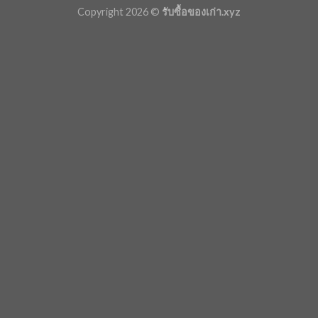
Copyright 2026 ©
รับซื้อของเก่า.xyz