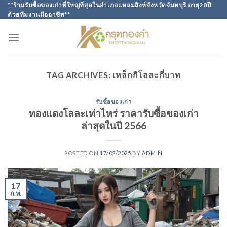
Skip
**ร้านรับซื้อของเก่าที่ใหญ่ที่สุดในอำเภอแหลมสิงห์จังหวัดจันทบุรี อายุ20ปี
ด้วยทีมงานมืออาชีพ**
to
content
TAG ARCHIVES:
เหล็กกิโลละกี่บาท
รับซื้อของเก่า
ทองแดงโลละเท่าไหร่ ราคารับซื้อของเก่า
ล่าสุดในปี 2566
POSTED ON
17/02/2025
BY
ADMIN
17
ก.พ.