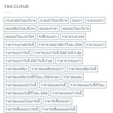
ไหร่
ของ
สนใจ
TAG CLOUD
ราคา
เก่า
ในปี
รับ
ยอด
2567
ซื้อ
นิยม
ของ
และ
กระดาษลังโลละกี่บาท
ขวดแก้วโลละกี่บาท
ของเก่า
ขายของเก่า
เก่า
ข้อมูล
ล่าสุด
ทองเหลืองโลละกี่บาท
ทองแดงราคา
ทองแดงโลละกี่บาท
สำคัญ
ในปี
ปี
ทองแดงโลละเท่าไหร่
รับซื้อของเก่า
ราคากระดาษลัง
2566
2566
ราคากระดาษลังวันนี้
ราคาขวดพลาสติก กิโลละ 2566
ราคาของเก่า
ราคาของเก่าวันนี้
ราคาของเก่าวันนี้ 2566 วันนี้ ล่าสุด
ราคาของเก่าวันนี้ 2567 วันนี้ ล่าสุด
ราคาขายของเก่า
ราคาทองเหลือง
ราคาทองเหลืองของเก่า
ราคาทองเหลืองวันนี้
ราคาทองเหลืองวันนี้กิโลละ 2566 ล่าสุด
ราคาทองแดง
ราคาทองแดงปอกวันนี้
ราคาทองแดงวันนี้
ราคาทองแดงวันนี้กิโลละ
ราคาทองแดงวันนี้กิโลละ 2566
ราคาทองแดงเก่าวันนี้
ราคาทองแดงไม่ปอกวันนี้
ราคารับซื้อของเก่า
ราคารับซื้อของเก่าวันนี้
ราคารับซื้อทองแดงวันนี้