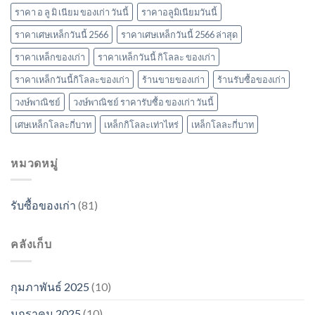
ราคา อ ลู มิ เนียม ของเก่า วันนี้
ราคาอลูมิเนียมวันนี้
ราคาเศษเหล็กวันนี้ 2566
ราคาเศษเหล็กวันนี้ 2566 ล่าสุด
ราคาเหล็กของเก่า
ราคาเหล็กวันนี้ กิโลละ ของเก่า
ราคาเหล็กวันนี้กิโลละของเก่า
ร้านขายของเก่า
ร้านรับซื้อของเก่า
วงษ์พาณิชย์
วงษ์พาณิชย์ ราคารับซื้อ ของเก่า วันนี้
เศษเหล็กโลละกี่บาท
เหล็กกิโลละเท่าไหร่
เหล็กโลละกี่บาท
หมวดหมู่
รับซื้อของเก่า
(81)
คลังเก็บ
กุมภาพันธ์ 2025
(10)
มกราคม 2025
(10)