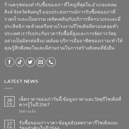
ร้านครุฑทองคำรับซื้อของเก่า ที่ใหญ่ที่สุดใน อำเภอแหลม
สิงห์ จังหวัดจันทบุรี มอบประสบการณ์การรับซื้อของเก่าที่
รวดเร็วและเป็นธรรม เพลิดเพลินกับบริการที่ครบวงจรและมี
ประสิทธิภาพ ด้วยเครือข่ายโรงงานรีไซเคิลที่ครอบคลุมทั่ว
ประเทศ เรารับประกันราคารับซื้อที่สูงและการจัดการวัสดุ
อย่างเป็นมิตรต่อสิ่งแวดล้อม บริการมืออาชีพของเราจะทำให้
คุณรู้สึกพึงพอใจและมีส่วนร่วมในการสร้างสังคมที่ยั่งยืน
LATEST NEWS
เช็คราคาของเก่าวันนี้ ข้อมูลราคาและวัสดุรีไซเคิลที่
28
ก.พ.
ควรรู้ในปี 2567
บน
ปิดความเห็น
เช็ค
ราคา
รับซื้อของเก่า ราคา ข้อมูลอัปเดตราคารีไซเคิลและ
27
ของ
ก.พ.
วัสดุสำคัญในปี 2566