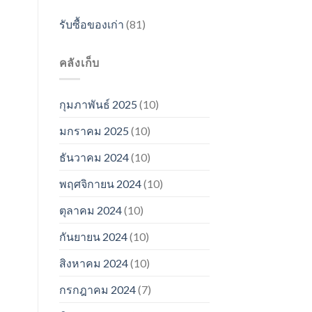
รับซื้อของเก่า
(81)
คลังเก็บ
กุมภาพันธ์ 2025
(10)
มกราคม 2025
(10)
ธันวาคม 2024
(10)
พฤศจิกายน 2024
(10)
ตุลาคม 2024
(10)
กันยายน 2024
(10)
สิงหาคม 2024
(10)
กรกฎาคม 2024
(7)