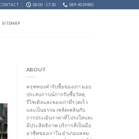
CONTACT
08:00 - 17:30
089-4029480
SITEMAP
ABOUT
ครุฑทองคำรับซื้อของเก่า มอบ
ประสบการณ์การรับซื้อวัสดุ
รีไซเคิลและของเก่าที่รวดเร็ว
และเป็นธรรม เพลิดเพลินกับ
การประเมินราคาที่โปร่งใสและ
มีประสิทธิภาพ บริการที่เป็นมือ
อาชีพของเราใน อำเภอแหลม