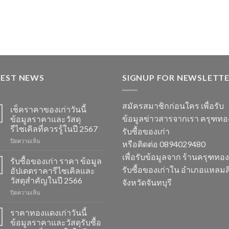
TEST NEWS
SIGNUP FOR NEWSLETT
สมัครสมาชิกก่อนใคร เพื่อรับ
เช็คราคาของเก่าวันนี้
ข้อมูลข่าวสารจากเรา ครุฑท
ข้อมูลราคาและวัสดุ
รีไซเคิลที่ควรรู้ในปี 2567
รับซื้อของเก่า
บน
ปิดความเห็น
หรือติดต่อ 0894029480
เช็ค
เพื่อรับข้อมูลจาก ร้านครุฑทอ
ราคา
รับซื้อของเก่า ราคา ข้อมูล
ของ
รับซื้อของเก่าใน อำเภอแหลมสิ
อัปเดตราคารีไซเคิลและ
เก่า
วัสดุสำคัญในปี 2566
จังหวัดจันทบุรี
วัน
บน
ปิดความเห็น
นี้
รับ
ข้อมูล
ซื้อ
ราคา
ราคาทองแดงเก่าวันนี้
ของ
และ
ข้อมูลราคาและวัสดุรับซื้อ
เก่า
วัสดุ