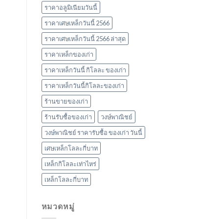
ราคาอลูมิเนียมวันนี้
ราคาเศษเหล็กวันนี้ 2566
ราคาเศษเหล็กวันนี้ 2566 ล่าสุด
ราคาเหล็กของเก่า
ราคาเหล็กวันนี้ กิโลละ ของเก่า
ราคาเหล็กวันนี้กิโลละของเก่า
ร้านขายของเก่า
ร้านรับซื้อของเก่า
วงษ์พาณิชย์
วงษ์พาณิชย์ ราคารับซื้อ ของเก่า วันนี้
เศษเหล็กโลละกี่บาท
เหล็กกิโลละเท่าไหร่
เหล็กโลละกี่บาท
หมวดหมู่