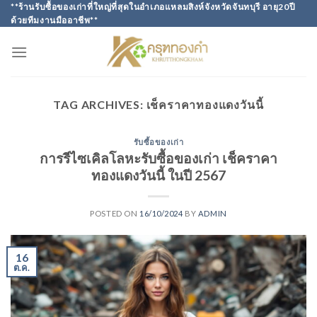
Skip
**ร้านรับซื้อของเก่าที่ใหญ่ที่สุดในอำเภอแหลมสิงห์จังหวัดจันทบุรี อายุ20ปี
ด้วยทีมงานมืออาชีพ**
to
content
TAG ARCHIVES:
เช็คราคาทองแดงวันนี้
รับซื้อของเก่า
การรีไซเคิลโลหะรับซื้อของเก่า เช็คราคา
ทองแดงวันนี้ ในปี 2567
POSTED ON
16/10/2024
BY
ADMIN
16
ต.ค.