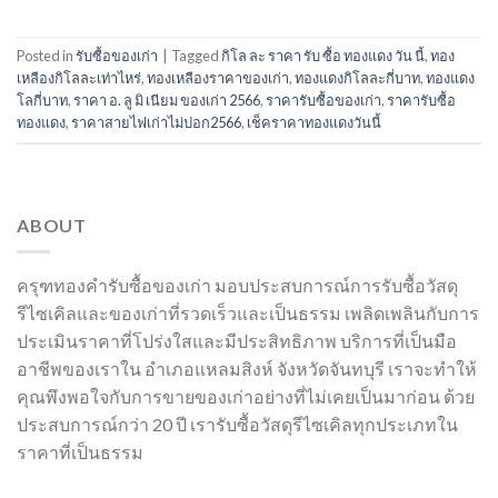
Posted in
รับซื้อของเก่า
|
Tagged
กิโล ละ ราคา รับ ซื้อ ทองแดง วัน นี้
,
ทอง
เหลืองกิโลละเท่าไหร่
,
ทองเหลืองราคาของเก่า
,
ทองแดงกิโลละกี่บาท
,
ทองแดง
โลกี่บาท
,
ราคา อ. ลู มิ เนียม ของเก่า 2566
,
ราคารับซื้อของเก่า
,
ราคารับซื้อ
ทองแดง
,
ราคาสายไฟเก่าไม่ปอก2566
,
เช็คราคาทองแดงวันนี้
ABOUT
ครุฑทองคำรับซื้อของเก่า มอบประสบการณ์การรับซื้อวัสดุ
รีไซเคิลและของเก่าที่รวดเร็วและเป็นธรรม เพลิดเพลินกับการ
ประเมินราคาที่โปร่งใสและมีประสิทธิภาพ บริการที่เป็นมือ
อาชีพของเราใน อำเภอแหลมสิงห์ จังหวัดจันทบุรี เราจะทำให้
คุณพึงพอใจกับการขายของเก่าอย่างที่ไม่เคยเป็นมาก่อน ด้วย
ประสบการณ์กว่า 20 ปี เรารับซื้อวัสดุรีไซเคิลทุกประเภทใน
ราคาที่เป็นธรรม