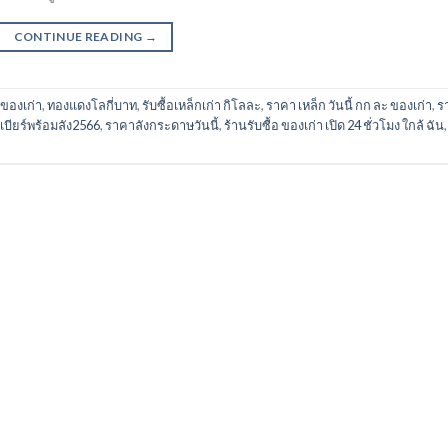
CONTINUE READING
→
ของเก่า
,
ทองแดงโลกี่บาท
,
รับซื้อเหล็กเก่า กิโลละ
,
ราคา เหล็ก วันนี้ กก ละ ของเก่า
,
ร
บียร์พร้อมลัง2566
,
ราคาลังกระดาษวันนี้
,
ร้านรับซื้อ ของเก่า เปิด 24 ชั่วโมง ใกล้ ฉัน
,