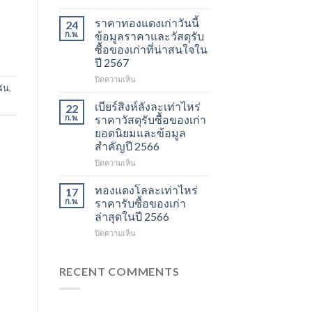
ราคา
รับ
และ
ซื้อ
ราคาทองแดงเก่าวันนี้
24
วัสดุ
ของ
ก.พ.
ข้อมูลราคาและวัสดุรับ
รีไซเคิล
เก่า
ซื้อของเก่าที่น่าสนใจใน
ที่
ราคา
ปี 2567
ควร
ข้อมูล
รู้
อัปเดต
บน
ปิดความเห็น
ฉัน
,
ในปี
ราคา
ราคา
2567
รีไซเคิล
ทองแดง
เบียร์สิงห์ลังละเท่าไหร่
22
และ
เก่า
ก.พ.
ราคาวัสดุรับซื้อของเก่า
วัสดุ
วัน
ยอดนิยมและข้อมูล
สำคัญ
นี้
สำคัญปี 2566
ในปี
ข้อมูล
2566
ราคา
บน
ปิดความเห็น
และ
เบียร์
วัสดุ
สิงห์
ทองแดงโลละเท่าไหร่
17
รับ
ลัง
ก.พ.
ราคารับซื้อของเก่า
ซื้อ
ละ
ล่าสุดในปี 2566
ของ
เท่า
เก่า
บน
ปิดความเห็น
ไหร่
ที่
ทอง
ราคา
น่า
แดง
วัสดุ
สนใจ
โล
รับ
RECENT COMMENTS
ในปี
ละ
ซื้อ
2567
เท่า
ของ
ไหร่
เก่า