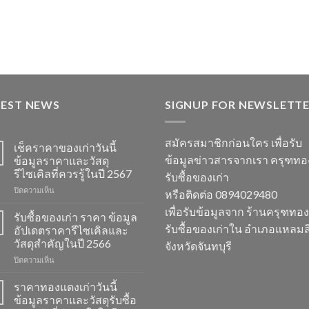
TEST NEWS
SIGNUP FOR NEWSLETT
สมัครสมาชิกก่อนใคร เพื่อรับ
เช็คราคาของเก่าวันนี้
ข้อมูลข่าวสารจากเรา ครุฑท
ข้อมูลราคาและวัสดุ
รีไซเคิลที่ควรรู้ในปี 2567
รับซื้อของเก่า
บน
ปิดความเห็น
หรือติดต่อ 0894029480
เช็ค
เพื่อรับข้อมูลจาก ร้านครุฑทอ
ราคา
รับซื้อของเก่า ราคา ข้อมูล
ของ
รับซื้อของเก่าใน อำเภอแหลมสิ
อัปเดตราคารีไซเคิลและ
เก่า
วัสดุสำคัญในปี 2566
จังหวัดจันทบุรี
วัน
บน
ปิดความเห็น
นี้
รับ
ข้อมูล
ซื้อ
ราคา
ราคาทองแดงเก่าวันนี้
ของ
และ
ข้อมูลราคาและวัสดุรับซื้อ
เก่า
วัสดุ