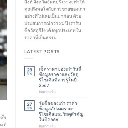
สิงห์ จังหวัดจันทบุรี เราจะทำให้
คุณพึงพอใจกับการขายของเก่า
อย่างที่ไม่เคยเป็นมาก่อน ด้วย
ประสบการณ์กว่า 20 ปี เรารับ
ซื้อวัสดุรีไซเคิลทุกประเภทใน
ราคาที่เป็นธรรม
LATEST POSTS
เช็คราคาของเก่าวันนี้
28
ก.พ.
ข้อมูลราคาและวัสดุ
รีไซเคิลที่ควรรู้ในปี
2567
บน
ปิดความเห็น
เช็ค
ราคา
รับซื้อของเก่า ราคา
27
ของ
ก.พ.
ข้อมูลอัปเดตราคา
เก่า
รีไซเคิลและวัสดุสำคัญ
วัน
ซื้อ
ในปี 2566
นี้
ัน
ที่
ข้อมูล
บน
ปิดความเห็น