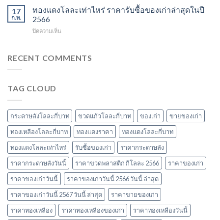
วัสดุ
2567
สิงห์
ทองแดงโลละเท่าไหร่ ราคารับซื้อของเก่าล่าสุดในปี
ราคา
17
สำคัญ
ลัง
และ
ก.พ.
2566
ในปี
ละ
วัสดุ
2566
บน
ปิดความเห็น
เท่า
รับ
ทอง
ไหร่
ซื้อ
แดง
ราคา
ของ
โล
RECENT COMMENTS
วัสดุ
เก่า
ละ
รับ
ที่
เท่า
ซื้อ
น่า
ไหร่
ของ
สนใจ
TAG CLOUD
ราคา
เก่า
ในปี
รับ
ยอด
2567
ซื้อ
นิยม
ของ
และ
กระดาษลังโลละกี่บาท
ขวดแก้วโลละกี่บาท
ของเก่า
ขายของเก่า
เก่า
ข้อมูล
ล่าสุด
ทองเหลืองโลละกี่บาท
ทองแดงราคา
ทองแดงโลละกี่บาท
สำคัญ
ในปี
ปี
ทองแดงโลละเท่าไหร่
รับซื้อของเก่า
ราคากระดาษลัง
2566
2566
ราคากระดาษลังวันนี้
ราคาขวดพลาสติก กิโลละ 2566
ราคาของเก่า
ราคาของเก่าวันนี้
ราคาของเก่าวันนี้ 2566 วันนี้ ล่าสุด
ราคาของเก่าวันนี้ 2567 วันนี้ ล่าสุด
ราคาขายของเก่า
ราคาทองเหลือง
ราคาทองเหลืองของเก่า
ราคาทองเหลืองวันนี้