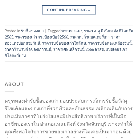
CONTINUE READING
→
Posted in
รับซื้อของเก่า
|
Tagged
ขายทองแดง
,
ราคา อ. ลู มิ เนียม ต่อ กิโลกรัม
2565
,
ราคาของเก่า กระป๋องเบียร์2566
,
ราคาตะกั่วแบตเตอรี่เก่า
,
ราคา
ทองแดงปอกสวยวันนี้
,
ราคารับซื้อของเก่าใกล้ฉัน
,
ราคารับซื้อทองเหลืองวันนี้
,
ราคาร้านรับซื้อของเก่าวันนี้
,
ราคาเศษเหล็กวันนี้ 2566 ล่าสุด
,
แบตเตอรี่เก่า
กิโลละกี่บาท
ABOUT
ครุฑทองคำรับซื้อของเก่า มอบประสบการณ์การรับซื้อวัสดุ
รีไซเคิลและของเก่าที่รวดเร็วและเป็นธรรม เพลิดเพลินกับการ
ประเมินราคาที่โปร่งใสและมีประสิทธิภาพ บริการที่เป็นมือ
อาชีพของเราใน อำเภอแหลมสิงห์ จังหวัดจันทบุรี เราจะทำให้
คุณพึงพอใจกับการขายของเก่าอย่างที่ไม่เคยเป็นมาก่อน ด้วย