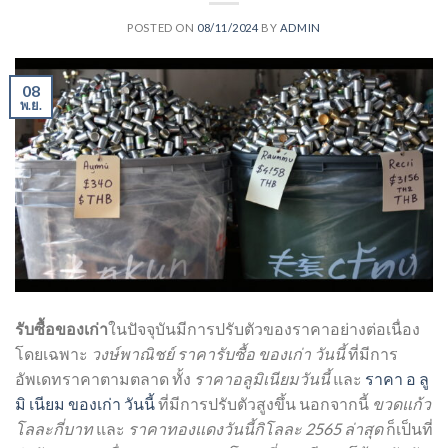
POSTED ON
08/11/2024
BY
ADMIN
08
พ.ย.
รับซื้อของเก่า
ในปัจจุบันมีการปรับตัวของราคาอย่างต่อเนื่อง
โดยเฉพาะ
วงษ์พาณิชย์ ราคารับซื้อ ของเก่า วันนี้
ที่มีการ
อัพเดทราคาตามตลาด ทั้ง
ราคาอลูมิเนียมวันนี้
และ
ราคา อ ลู
มิ เนียม ของเก่า วันนี้
ที่มีการปรับตัวสูงขึ้น นอกจากนี้
ขวดแก้ว
โลละกี่บาท
และ
ราคาทองแดงวันนี้กิโลละ 2565 ล่าสุด
ก็เป็นที่