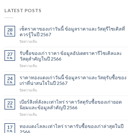
LATEST POSTS
เช็คราคาของเก่าวันนี้ ข้อมูลราคาและวัสดุรีไซเคิลที่
28
ก.พ.
ควรรู้ในปี 2567
บน
ปิดความเห็น
เช็ค
ราคา
รับซื้อของเก่า ราคา ข้อมูลอัปเดตราคารีไซเคิลและ
27
ของ
ก.พ.
วัสดุสำคัญในปี 2566
เก่า
บน
ปิดความเห็น
วัน
รับ
นี้
ซื้อ
ราคาทองแดงเก่าวันนี้ ข้อมูลราคาและวัสดุรับซื้อของ
ข้อมูล
24
ของ
ราคา
ก.พ.
เก่าที่น่าสนใจในปี 2567
เก่า
และ
บน
ปิดความเห็น
ราคา
วัสดุ
ราคา
ข้อมูล
รีไซเคิล
ทองแดง
เบียร์สิงห์ลังละเท่าไหร่ ราคาวัสดุรับซื้อของเก่ายอด
อัปเดต
22
ที่
เก่า
ราคา
ก.พ.
นิยมและข้อมูลสำคัญปี 2566
ควร
วัน
รีไซเคิล
รู้
บน
ปิดความเห็น
นี้
และ
ในปี
เบียร์
ข้อมูล
วัสดุ
2567
สิงห์
ทองแดงโลละเท่าไหร่ ราคารับซื้อของเก่าล่าสุดในปี
ราคา
17
สำคัญ
ลัง
และ
ก.พ.
2566
ในปี