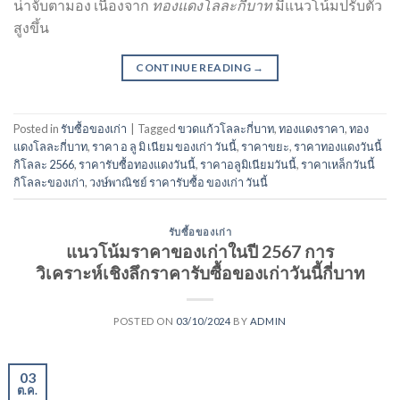
น่าจับตามอง เนื่องจาก
ทองแดงโลละกี่บาท
มีแนวโน้มปรับตัว
สูงขึ้น
CONTINUE READING
→
Posted in
รับซื้อของเก่า
|
Tagged
ขวดแก้วโลละกี่บาท
,
ทองแดงราคา
,
ทอง
แดงโลละกี่บาท
,
ราคา อ ลู มิ เนียม ของเก่า วันนี้
,
ราคาขยะ
,
ราคาทองแดงวันนี้
กิโลละ 2566
,
ราคารับซื้อทองแดงวันนี้
,
ราคาอลูมิเนียมวันนี้
,
ราคาเหล็กวันนี้
กิโลละของเก่า
,
วงษ์พาณิชย์ ราคารับซื้อ ของเก่า วันนี้
รับซื้อของเก่า
แนวโน้มราคาของเก่าในปี 2567 การ
วิเคราะห์เชิงลึกราคารับซื้อของเก่าวันนี้กี่บาท
POSTED ON
03/10/2024
BY
ADMIN
03
ต.ค.