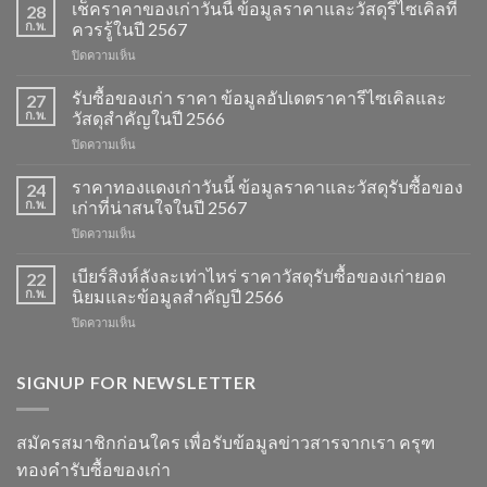
เช็คราคาของเก่าวันนี้ ข้อมูลราคาและวัสดุรีไซเคิลที่
28
ก.พ.
ควรรู้ในปี 2567
บน
ปิดความเห็น
เช็ค
ราคา
รับซื้อของเก่า ราคา ข้อมูลอัปเดตราคารีไซเคิลและ
27
ของ
ก.พ.
วัสดุสำคัญในปี 2566
เก่า
บน
ปิดความเห็น
วัน
รับ
นี้
ซื้อ
ราคาทองแดงเก่าวันนี้ ข้อมูลราคาและวัสดุรับซื้อของ
ข้อมูล
24
ของ
ราคา
ก.พ.
เก่าที่น่าสนใจในปี 2567
เก่า
และ
บน
ปิดความเห็น
ราคา
วัสดุ
ราคา
ข้อมูล
รีไซเคิล
ทองแดง
เบียร์สิงห์ลังละเท่าไหร่ ราคาวัสดุรับซื้อของเก่ายอด
อัปเดต
22
ที่
เก่า
ราคา
ก.พ.
นิยมและข้อมูลสำคัญปี 2566
ควร
วัน
รีไซเคิล
รู้
บน
ปิดความเห็น
นี้
และ
ในปี
เบียร์
ข้อมูล
วัสดุ
2567
สิงห์
ราคา
สำคัญ
ลัง
SIGNUP FOR NEWSLETTER
และ
ในปี
ละ
วัสดุ
2566
เท่า
รับ
ไหร่
ซื้อ
สมัครสมาชิกก่อนใคร เพื่อรับข้อมูลข่าวสารจากเรา ครุฑ
ราคา
ของ
ทองคำรับซื้อของเก่า
วัสดุ
เก่า