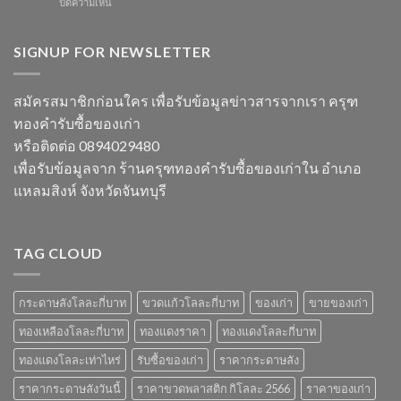
บน
ปิดความเห็น
นี้
และ
ในปี
เบียร์
ข้อมูล
วัสดุ
2567
สิงห์
ราคา
สำคัญ
ลัง
SIGNUP FOR NEWSLETTER
และ
ในปี
ละ
วัสดุ
2566
เท่า
รับ
ไหร่
ซื้อ
สมัครสมาชิกก่อนใคร เพื่อรับข้อมูลข่าวสารจากเรา ครุฑ
ราคา
ของ
ทองคำรับซื้อของเก่า
วัสดุ
เก่า
รับ
ที่
หรือติดต่อ 0894029480
ซื้อ
น่า
เพื่อรับข้อมูลจาก ร้านครุฑทองคำรับซื้อของเก่าใน อำเภอ
ของ
สนใจ
เก่า
ในปี
แหลมสิงห์ จังหวัดจันทบุรี
ยอด
2567
นิยม
และ
ข้อมูล
TAG CLOUD
สำคัญ
ปี
2566
กระดาษลังโลละกี่บาท
ขวดแก้วโลละกี่บาท
ของเก่า
ขายของเก่า
ทองเหลืองโลละกี่บาท
ทองแดงราคา
ทองแดงโลละกี่บาท
ทองแดงโลละเท่าไหร่
รับซื้อของเก่า
ราคากระดาษลัง
ราคากระดาษลังวันนี้
ราคาขวดพลาสติก กิโลละ 2566
ราคาของเก่า