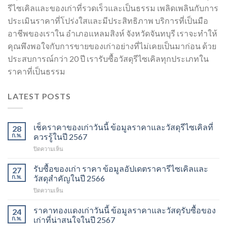
รีไซเคิลและของเก่าที่รวดเร็วและเป็นธรรม เพลิดเพลินกับการ
ประเมินราคาที่โปร่งใสและมีประสิทธิภาพ บริการที่เป็นมือ
อาชีพของเราใน อำเภอแหลมสิงห์ จังหวัดจันทบุรี เราจะทำให้
คุณพึงพอใจกับการขายของเก่าอย่างที่ไม่เคยเป็นมาก่อน ด้วย
ประสบการณ์กว่า 20 ปี เรารับซื้อวัสดุรีไซเคิลทุกประเภทใน
ราคาที่เป็นธรรม
LATEST POSTS
เช็คราคาของเก่าวันนี้ ข้อมูลราคาและวัสดุรีไซเคิลที่
28
ก.พ.
ควรรู้ในปี 2567
บน
ปิดความเห็น
เช็ค
ราคา
รับซื้อของเก่า ราคา ข้อมูลอัปเดตราคารีไซเคิลและ
27
ของ
ก.พ.
วัสดุสำคัญในปี 2566
เก่า
บน
ปิดความเห็น
วัน
รับ
นี้
ซื้อ
ราคาทองแดงเก่าวันนี้ ข้อมูลราคาและวัสดุรับซื้อของ
ข้อมูล
24
ของ
ราคา
ก.พ.
เก่าที่น่าสนใจในปี 2567
เก่า
และ