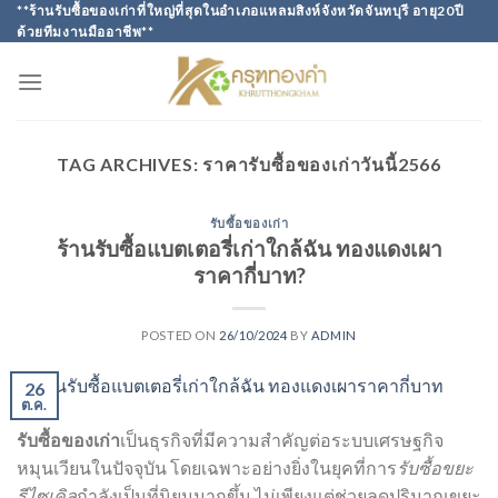
Skip
**ร้านรับซื้อของเก่าที่ใหญ่ที่สุดในอำเภอแหลมสิงห์จังหวัดจันทบุรี อายุ20ปี
ด้วยทีมงานมืออาชีพ**
to
content
TAG ARCHIVES:
ราคารับซื้อของเก่าวันนี้2566
รับซื้อของเก่า
ร้านรับซื้อแบตเตอรี่เก่าใกล้ฉัน ทองแดงเผา
ราคากี่บาท?
POSTED ON
26/10/2024
BY
ADMIN
26
ต.ค.
รับซื้อของเก่า
เป็นธุรกิจที่มีความสำคัญต่อระบบเศรษฐกิจ
หมุนเวียนในปัจจุบัน โดยเฉพาะอย่างยิ่งในยุคที่การ
รับซื้อขยะ
รีไซเคิล
กำลังเป็นที่นิยมมากขึ้น ไม่เพียงแต่ช่วยลดปริมาณขยะ