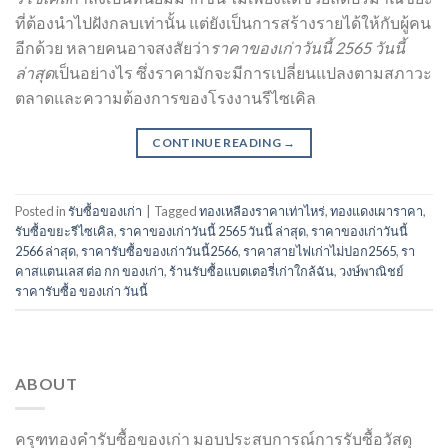
ที่ต้องนำไปฝังกลบเท่านั้น แต่ยังเป็นการสร้างรายได้ให้กับผู้คน
อีกด้วย หลายคนอาจสงสัยว่า
ราคาของเก่าวันนี้ 2565 วันนี้
ล่าสุด
เป็นอย่างไร ซึ่งราคามักจะมีการเปลี่ยนแปลงตามสภาวะ
ตลาดและความต้องการของโรงงานรีไซเคิล
CONTINUE READING
→
Posted in
รับซื้อของเก่า
|
Tagged
ทองเหลืองราคาเท่าไหร่
,
ทองแดงเผาราคา
,
รับซื้อขยะรีไซเคิล
,
ราคาของเก่าวันนี้ 2565 วันนี้ ล่าสุด
,
ราคาของเก่าวันนี้
2566 ล่าสุด
,
ราคารับซื้อของเก่าวันนี้2566
,
ราคาสายไฟเก่าไม่ปอก2565
,
รา
คาสแตนเลส ต่อ กก ของเก่า
,
ร้านรับซื้อแบตเตอรี่เก่าใกล้ฉัน
,
วงษ์พาณิชย์
ราคารับซื้อ ของเก่า วันนี้
ABOUT
ครุฑทองคำรับซื้อของเก่า มอบประสบการณ์การรับซื้อวัสดุ