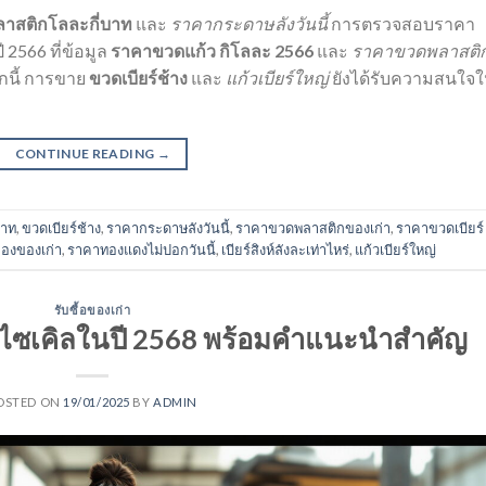
าสติกโลละกี่บาท
และ
ราคากระดาษลังวันนี้
การตรวจสอบราคา
 2566 ที่ข้อมูล
ราคาขวดแก้ว กิโลละ 2566
และ
ราคาขวดพลาสติ
กนี้ การขาย
ขวดเบียร์ช้าง
และ
แก้วเบียร์ใหญ่
ยังได้รับความสนใจ
CONTINUE READING
→
บาท
,
ขวดเบียร์ช้าง
,
ราคากระดาษลังวันนี้
,
ราคาขวดพลาสติกของเก่า
,
ราคาขวดเบียร์
องของเก่า
,
ราคาทองแดงไม่ปอกวันนี้
,
เบียร์สิงห์ลังละเท่าไหร่
,
แก้วเบียร์ใหญ่
รับซื้อของเก่า
ีไซเคิลในปี 2568 พร้อมคำแนะนำสำคัญ
OSTED ON
19/01/2025
BY
ADMIN