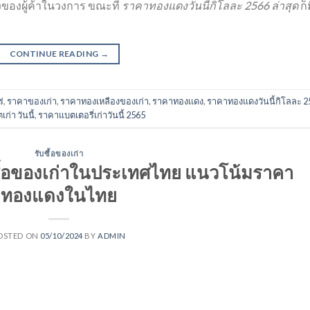
งของผู้ค้าในวงการ ขณะที่
ราคาทองแดงวันนี้กิโลละ 2566 ล่าสุด
ก็
CONTINUE READING
→
่
,
ราคาของเก่า
,
ราคาทองเหลืองของเก่า
,
ราคาทองเเดง
,
ราคาทองแดงวันนี้กิโลละ 2
่า วันนี้
,
ราคาแบตเตอรี่เก่าวันนี้ 2565
รับซื้อของเก่า
ซื้อของเก่าในประเทศไทย แนวโน้มราคา
ทองแดงในไทย
OSTED ON
05/10/2024
BY
ADMIN