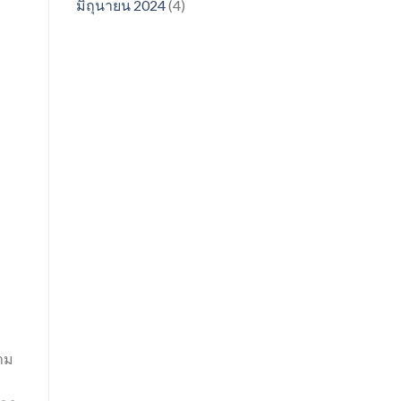
มิถุนายน 2024
(4)
วาม