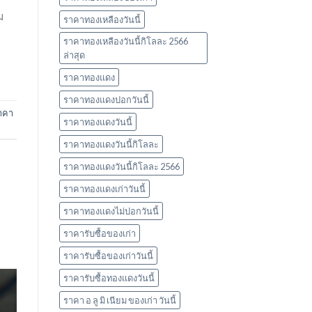
ม
ราคาทองเหลืองวันนี้
ราคาทองเหลืองวันนี้กิโลละ 2566
ล่าสุด
ราคาทองแดง
ราคาทองแดงปอกวันนี้
าคา
ราคาทองแดงวันนี้
ราคาทองแดงวันนี้กิโลละ
ราคาทองแดงวันนี้กิโลละ 2566
ราคาทองแดงเก่าวันนี้
ราคาทองแดงไม่ปอกวันนี้
ราคารับซื้อของเก่า
ราคารับซื้อของเก่าวันนี้
ราคารับซื้อทองแดงวันนี้
ราคา อ ลู มิ เนียม ของเก่า วันนี้