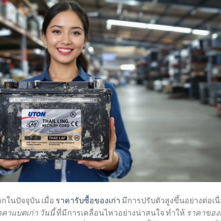
ในปัจจุบัน เมื่อ
ราคารับซื้อของเก่า
มีการปรับตัวสูงขึ้นอย่างต่อเนื
คาแบตเก่า วันนี้
ที่มีการเคลื่อนไหวอย่างน่าสนใจ ทำให้
ราคาของเ