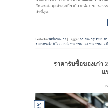
อัพเดตข้อมูลล่าสุดเกี่ยวกับ
เหล็กราคาของเก
ค่าที่สุด.
Posted in
รับซื้อของเก่า
|
Tagged
กระป๋องอลูมิเนียม ข
ขวดพลาสติก กิโลละ วันนี้
,
ราคาทองเเดง
,
ราคาทองแดงไม
ราคารับซื้อของเก่า
แบ
P
24
พ.ย.