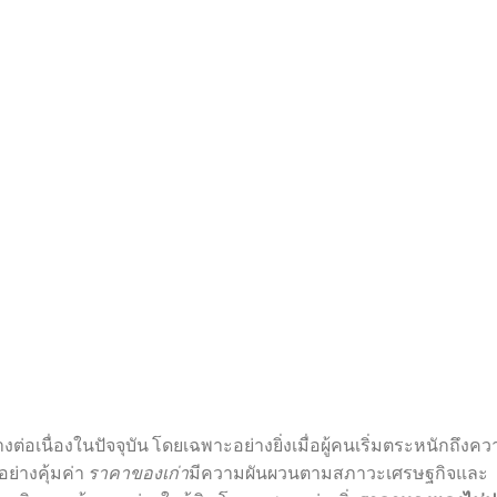
่างต่อเนื่องในปัจจุบัน โดยเฉพาะอย่างยิ่งเมื่อผู้คนเริ่มตระหนักถึงค
่างคุ้มค่า
ราคาของเก่า
มีความผันผวนตามสภาวะเศรษฐกิจและ