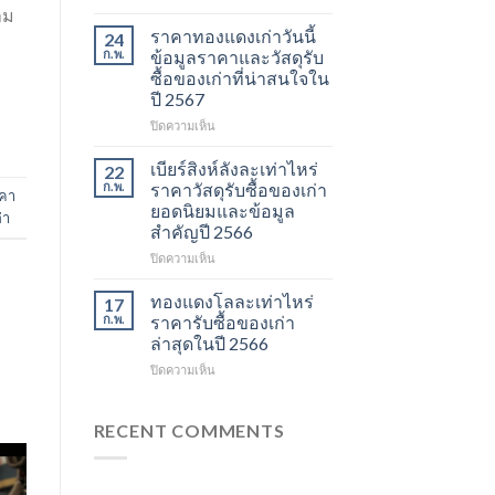
ราคา
รับ
าม
และ
ซื้อ
ราคาทองแดงเก่าวันนี้
24
วัสดุ
ของ
ก.พ.
ข้อมูลราคาและวัสดุรับ
รีไซเคิล
เก่า
ซื้อของเก่าที่น่าสนใจใน
ที่
ราคา
ปี 2567
ควร
ข้อมูล
รู้
อัปเดต
บน
ปิดความเห็น
ในปี
ราคา
ราคา
2567
รีไซเคิล
ทองแดง
เบียร์สิงห์ลังละเท่าไหร่
22
และ
เก่า
ก.พ.
ราคาวัสดุรับซื้อของเก่า
คา
วัสดุ
วัน
ยอดนิยมและข้อมูล
่า
สำคัญ
นี้
สำคัญปี 2566
ในปี
ข้อมูล
2566
ราคา
บน
ปิดความเห็น
และ
เบียร์
วัสดุ
สิงห์
ทองแดงโลละเท่าไหร่
17
รับ
ลัง
ก.พ.
ราคารับซื้อของเก่า
ซื้อ
ละ
ล่าสุดในปี 2566
ของ
เท่า
เก่า
บน
ปิดความเห็น
ไหร่
ที่
ทอง
ราคา
น่า
แดง
วัสดุ
สนใจ
โล
รับ
RECENT COMMENTS
ในปี
ละ
ซื้อ
2567
เท่า
ของ
ไหร่
เก่า