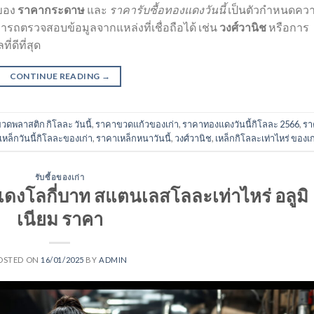
งของ
ราคากระดาษ
และ
ราคารับซื้อทองแดงวันนี้
เป็นตัวกำหนดคว
มารถตรวจสอบข้อมูลจากแหล่งที่เชื่อถือได้ เช่น
วงศ์วานิช
หรือการ
ที่ดีที่สุด
CONTINUE READING
→
ดพลาสติก กิโลละ วันนี้
,
ราคาขวดแก้วของเก่า
,
ราคาทองแดงวันนี้กิโลละ 2566
,
รา
หล็กวันนี้กิโลละของเก่า
,
ราคาเหล็กหนาวันนี้
,
วงศ์วานิช
,
เหล็กกิโลละเท่าไหร่ ของเก
รับซื้อของเก่า
ดงโลกี่บาท สแตนเลสโลละเท่าไหร่ อลูมิ
เนียม ราคา
OSTED ON
16/01/2025
BY
ADMIN