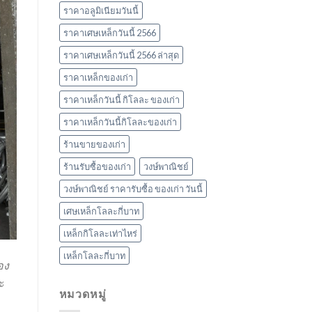
ราคาอลูมิเนียมวันนี้
ราคาเศษเหล็กวันนี้ 2566
ราคาเศษเหล็กวันนี้ 2566 ล่าสุด
ราคาเหล็กของเก่า
ราคาเหล็กวันนี้ กิโลละ ของเก่า
ราคาเหล็กวันนี้กิโลละของเก่า
ร้านขายของเก่า
ร้านรับซื้อของเก่า
วงษ์พาณิชย์
วงษ์พาณิชย์ ราคารับซื้อ ของเก่า วันนี้
เศษเหล็กโลละกี่บาท
เหล็กกิโลละเท่าไหร่
เหล็กโลละกี่บาท
อง
ะ
หมวดหมู่