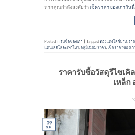
หากคุณกำลังสงสัยว่า
เช็คราคาของเก่าวันนี้
Posted in
รับซื้อของเก่า
|
Tagged
ทองแดงโลกี่บาท
,
ราค
แตนเลสโลละเท่าไหร่
,
อลูมิเนียม ราคา
,
เช็คราคาของเก่าว
ราคารับซื้อวัสดุรีไซเค
เหล็ก
P
09
ธ.ค.