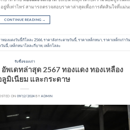
อยู่ที่เท่าไหร่ สามารถตรวจสอบราคาล่าสุดเพื่อการตัดสินใจที่แม่น
CONTINUE READING
→
าทองแดงวันนี้กิโลละ 2566
,
ราคาลังกระดาษวันนี้
,
ราคาเหล็กหนา
,
ราคาเหล็กเก่าวันน
ันนี้
,
เหล็กหนาโลละกี่บาท
,
เหล็กโลละ
รับซื้อของเก่า
ิล อัพเดทล่าสุด 2567 ทองแดง ทองเหลือง
 อลูมิเนียม และกระดาษ
OSTED ON
09/12/2024
BY
ADMIN