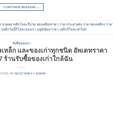
CONTINUE READING
→
ท
,
ขวดพลาสติกโลละกี่บาท
,
ทองเหลืองราคา
,
ราคากระดาษลัง
,
ราคาทองเหลือง
,
ราค
าเหล็กวันนี้กิโลละของเก่า
,
อลูมิเนียม ราคา
,
เหล็กกิโลละเท่าไหร่
รับซื้อของเก่า
ษเหล็ก และของเก่าทุกชนิด อัพเดทราคา
7 ร้านรับซื้อของเก่าใกล้ฉัน
OSTED ON
06/12/2024
BY
ADMIN