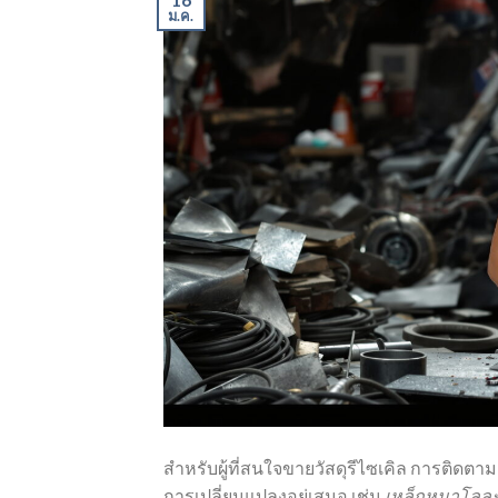
ม.ค.
สำหรับผู้ที่สนใจขายวัสดุรีไซเคิล การติดตา
การเปลี่ยนแปลงอยู่เสมอ เช่น
เหล็กหนาโลละ