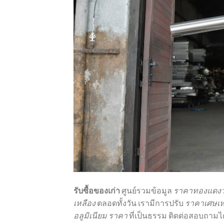
รับซื้อของเก่า
ศูนย์รวมข้อมูล
ราคาทองแดงวัน
เหลือง
ตลอดทั้งวัน เรามีการปรับ
ราคาเศษเหล
อลูมิเนียม ราคา
ที่เป็นธรรม ติดต่อสอบถามได้