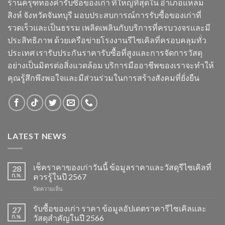
ร้านครุฑทองคำรับซื้อของเก่า ที่ใหญ่ที่สุดใน อำเภอแหลม
สิงห์ จังหวัดจันทบุรี มอบประสบการณ์การรับซื้อของเก่าที่
รวดเร็วและเป็นธรรม เพลิดเพลินกับบริการที่ครบวงจรและมี
ประสิทธิภาพ ด้วยเครือข่ายโรงงานรีไซเคิลที่ครอบคลุมทั่ว
ประเทศ เรารับประกันราคารับซื้อที่สูงและการจัดการวัสดุ
อย่างเป็นมิตรต่อสิ่งแวดล้อม บริการมืออาชีพของเราจะทำให้
คุณรู้สึกพึงพอใจและมีส่วนร่วมในการสร้างสังคมที่ยั่งยืน
LATEST NEWS
เช็คราคาของเก่าวันนี้ ข้อมูลราคาและวัสดุรีไซเคิลที่
28
ก.พ.
ควรรู้ในปี 2567
บน
ปิดความเห็น
เช็ค
ราคา
รับซื้อของเก่า ราคา ข้อมูลอัปเดตราคารีไซเคิลและ
27
ของ
ก.พ.
วัสดุสำคัญในปี 2566
เก่า