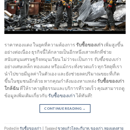
ราคาทองแดง ในยุคที่ความต้องการ
รับซื้อของเก่า
เพิ่มสูงขึ้น
อย่างต่อเนื่อง ธุรกิจนี้ได้กลายเป็นอีกหนึ่งเสาหลักที่ช่วย
สนับสนุนเศรษฐกิจหมุนเวียน ไม่ว่าจะเป็นการ
รับซื้อของเก่า
อย่างเศษเหล็ก ทองแดง หรือแม้กระทั่งขวดแก้ว ทุกวัสดุที่เรา
นำไปขายมีมูลค่าในตัวเอง และยังช่วยลดปริมาณขยะที่เกิด
ขึ้นในชุมชนอีกด้วย หากคุณกำลังมองหาแหล่ง
รับซื้อของเก่า
ใกล้ฉัน
ที่ให้ราคายุติธรรมและบริการที่รวดเร็ว คุณสามารถดู
ข้อมูลเพิ่มเติมเกี่ยวกับ
รับซื้อของเก่า
ได้ทันที!
CONTINUE READING
→
Posted in
รับซื้อของเก่า
|
Tagged
ขวดแก้วโลละกี่บาท
,
ของเก่า
,
ทองแดงสาย