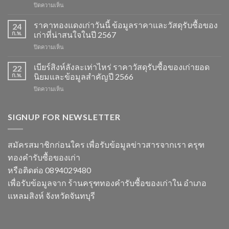
บน
ปิดความเห็น
วัน
รับ
นี้
ซื้อ
ราคาทองแดงเก่าวันนี้ ข้อมูลราคาและวัสดุรับซื้อของ
ข้อมูล
24
ของ
ราคา
ก.พ.
เก่าที่น่าสนใจในปี 2567
เก่า
และ
บน
ปิดความเห็น
ราคา
วัสดุ
ราคา
ข้อมูล
รีไซเคิล
ทองแดง
เบียร์สิงห์ลังละเท่าไหร่ ราคาวัสดุรับซื้อของเก่ายอด
อัปเดต
22
ที่
เก่า
ราคา
ก.พ.
นิยมและข้อมูลสำคัญปี 2566
ควร
วัน
รีไซเคิล
รู้
บน
ปิดความเห็น
นี้
และ
ในปี
เบียร์
ข้อมูล
วัสดุ
2567
สิงห์
ราคา
สำคัญ
ลัง
SIGNUP FOR NEWSLETTER
และ
ในปี
ละ
วัสดุ
2566
เท่า
รับ
ไหร่
ซื้อ
สมัครสมาชิกก่อนใคร เพื่อรับข้อมูลข่าวสารจากเรา ครุฑ
ราคา
ของ
ทองคำรับซื้อของเก่า
วัสดุ
เก่า
รับ
ที่
หรือติดต่อ 0894029480
ซื้อ
น่า
เพื่อรับข้อมูลจาก ร้านครุฑทองคำรับซื้อของเก่าใน อำเภอ
ของ
สนใจ
เก่า
ในปี
แหลมสิงห์ จังหวัดจันทบุรี
ยอด
2567
นิยม
และ
ข้อมูล