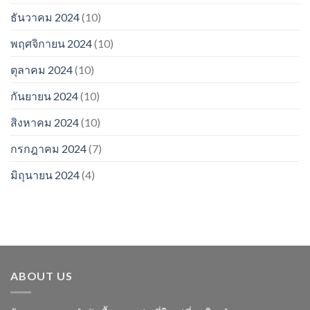
ธันวาคม 2024
(10)
พฤศจิกายน 2024
(10)
ตุลาคม 2024
(10)
กันยายน 2024
(10)
สิงหาคม 2024
(10)
กรกฎาคม 2024
(7)
มิถุนายน 2024
(4)
ABOUT US