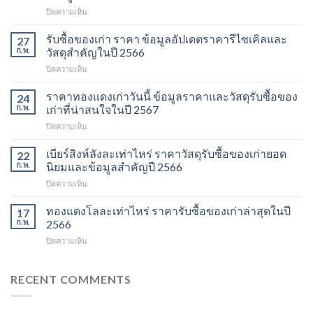
บน
ปิดความเห็น
เช็ค
ราคา
รับซื้อของเก่า ราคา ข้อมูลอัปเดตราคารีไซเคิลและ
27
ของ
ก.พ.
วัสดุสำคัญในปี 2566
เก่า
บน
ปิดความเห็น
วัน
รับ
นี้
ซื้อ
ราคาทองแดงเก่าวันนี้ ข้อมูลราคาและวัสดุรับซื้อของ
ข้อมูล
24
ของ
ราคา
ก.พ.
เก่าที่น่าสนใจในปี 2567
เก่า
และ
บน
ปิดความเห็น
ราคา
วัสดุ
ราคา
ข้อมูล
รีไซเคิล
ทองแดง
เบียร์สิงห์ลังละเท่าไหร่ ราคาวัสดุรับซื้อของเก่ายอด
อัปเดต
22
ที่
เก่า
ราคา
ก.พ.
นิยมและข้อมูลสำคัญปี 2566
ควร
วัน
รีไซเคิล
รู้
บน
ปิดความเห็น
นี้
และ
ในปี
เบียร์
ข้อมูล
วัสดุ
2567
สิงห์
ทองแดงโลละเท่าไหร่ ราคารับซื้อของเก่าล่าสุดในปี
ราคา
17
สำคัญ
ลัง
และ
ก.พ.
2566
ในปี
ละ
วัสดุ
2566
บน
ปิดความเห็น
เท่า
รับ
ทอง
ไหร่
ซื้อ
แดง
ราคา
ของ
โล
RECENT COMMENTS
วัสดุ
เก่า
ละ
รับ
ที่
เท่า
ซื้อ
น่า
ไหร่