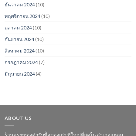
ธันวาคม 2024
(10)
พฤศจิกายน 2024
(10)
ตุลาคม 2024
(10)
กันยายน 2024
(10)
สิงหาคม 2024
(10)
กรกฎาคม 2024
(7)
มิถุนายน 2024
(4)
ABOUT US
ร้านครุฑทองคำรับซื้อของเก่า ที่ใหญ่ที่สุดใน อำเภอแหลม