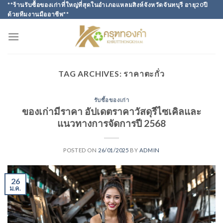
Skip
**ร้านรับซื้อของเก่าที่ใหญ่ที่สุดในอำเภอแหลมสิงห์จังหวัดจันทบุรี อายุ20ปี
ด้วยทีมงานมืออาชีพ**
to
content
TAG ARCHIVES:
ราคาตะกั่ว
รับซื้อของเก่า
ของเก่ามีราคา อัปเดตราคาวัสดุรีไซเคิลและ
แนวทางการจัดการปี 2568
POSTED ON
26/01/2025
BY
ADMIN
26
ม.ค.