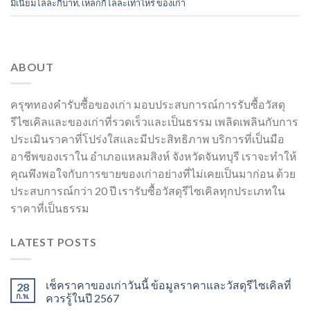
มิเนียมโลละกี่บาท
,
เหล็กกิโลละเท่าไหร่ ของเก่า
ABOUT
ครุฑทองคำรับซื้อของเก่า มอบประสบการณ์การรับซื้อวัสดุ
รีไซเคิลและของเก่าที่รวดเร็วและเป็นธรรม เพลิดเพลินกับการ
ประเมินราคาที่โปร่งใสและมีประสิทธิภาพ บริการที่เป็นมือ
อาชีพของเราใน อำเภอแหลมสิงห์ จังหวัดจันทบุรี เราจะทำให้
คุณพึงพอใจกับการขายของเก่าอย่างที่ไม่เคยเป็นมาก่อน ด้วย
ประสบการณ์กว่า 20 ปี เรารับซื้อวัสดุรีไซเคิลทุกประเภทใน
ราคาที่เป็นธรรม
LATEST POSTS
เช็คราคาของเก่าวันนี้ ข้อมูลราคาและวัสดุรีไซเคิลที่
28
ก.พ.
ควรรู้ในปี 2567