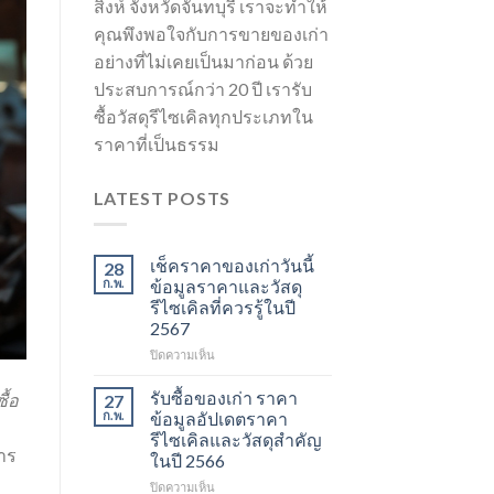
สิงห์ จังหวัดจันทบุรี เราจะทำให้
คุณพึงพอใจกับการขายของเก่า
อย่างที่ไม่เคยเป็นมาก่อน ด้วย
ประสบการณ์กว่า 20 ปี เรารับ
ซื้อวัสดุรีไซเคิลทุกประเภทใน
ราคาที่เป็นธรรม
LATEST POSTS
เช็คราคาของเก่าวันนี้
28
ก.พ.
ข้อมูลราคาและวัสดุ
รีไซเคิลที่ควรรู้ในปี
2567
บน
ปิดความเห็น
เช็ค
ราคา
รับซื้อของเก่า ราคา
ื้อ
27
ของ
ก.พ.
ข้อมูลอัปเดตราคา
เก่า
รีไซเคิลและวัสดุสำคัญ
วัน
การ
ในปี 2566
นี้
ข้อมูล
บน
ปิดความเห็น