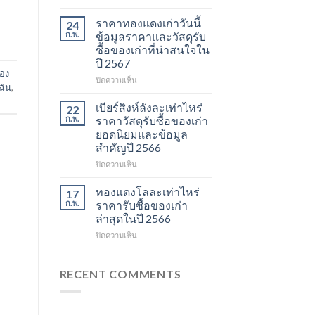
ราคา
รับ
และ
ซื้อ
ราคาทองแดงเก่าวันนี้
24
วัสดุ
ของ
ก.พ.
ข้อมูลราคาและวัสดุรับ
รีไซเคิล
เก่า
ซื้อของเก่าที่น่าสนใจใน
ที่
ราคา
ปี 2567
ควร
ข้อมูล
อง
รู้
อัปเดต
บน
ปิดความเห็น
้ฉัน
,
ในปี
ราคา
ราคา
2567
รีไซเคิล
ทองแดง
เบียร์สิงห์ลังละเท่าไหร่
22
และ
เก่า
ก.พ.
ราคาวัสดุรับซื้อของเก่า
วัสดุ
วัน
ยอดนิยมและข้อมูล
สำคัญ
นี้
สำคัญปี 2566
ในปี
ข้อมูล
2566
ราคา
บน
ปิดความเห็น
และ
เบียร์
วัสดุ
สิงห์
ทองแดงโลละเท่าไหร่
17
รับ
ลัง
ก.พ.
ราคารับซื้อของเก่า
ซื้อ
ละ
ล่าสุดในปี 2566
ของ
เท่า
เก่า
บน
ปิดความเห็น
ไหร่
ที่
ทอง
ราคา
น่า
แดง
วัสดุ
สนใจ
โล
รับ
RECENT COMMENTS
ในปี
ละ
ซื้อ
2567
เท่า
ของ
ไหร่
เก่า