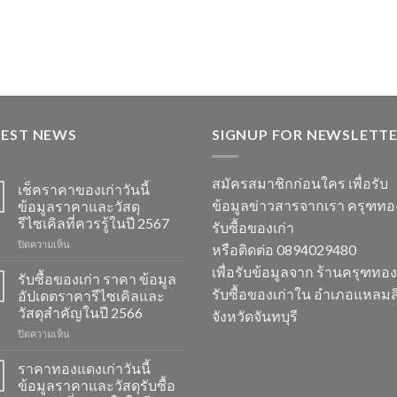
TEST NEWS
SIGNUP FOR NEWSLETT
สมัครสมาชิกก่อนใคร เพื่อรับ
เช็คราคาของเก่าวันนี้
ข้อมูลข่าวสารจากเรา ครุฑท
ข้อมูลราคาและวัสดุ
รีไซเคิลที่ควรรู้ในปี 2567
รับซื้อของเก่า
บน
ปิดความเห็น
หรือติดต่อ 0894029480
เช็ค
เพื่อรับข้อมูลจาก ร้านครุฑทอ
ราคา
รับซื้อของเก่า ราคา ข้อมูล
ของ
รับซื้อของเก่าใน อำเภอแหลมสิ
อัปเดตราคารีไซเคิลและ
เก่า
วัสดุสำคัญในปี 2566
จังหวัดจันทบุรี
วัน
บน
ปิดความเห็น
นี้
รับ
ข้อมูล
ซื้อ
ราคา
ราคาทองแดงเก่าวันนี้
ของ
และ
ข้อมูลราคาและวัสดุรับซื้อ
เก่า
วัสดุ