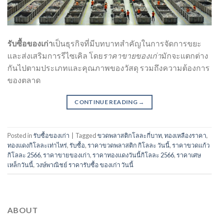
รับซื้อของเก่า
เป็นธุรกิจที่มีบทบาทสำคัญในการจัดการขยะ
และส่งเสริมการรีไซเคิล โดย
ราคาขายของเก่า
มักจะแตกต่าง
กันไปตามประเภทและคุณภาพของวัสดุ รวมถึงความต้องการ
ของตลาด
CONTINUE READING
→
Posted in
รับซื้อของเก่า
|
Tagged
ขวดพลาสติกโลละกี่บาท
,
ทองเหลืองราคา
,
ทองแดงกิโลละเท่าไหร่
,
รับซื้อ
,
ราคาขวดพลาสติก กิโลละ วันนี้
,
ราคาขวดแก้ว
กิโลละ 2566
,
ราคาขายของเก่า
,
ราคาทองแดงวันนี้กิโลละ 2566
,
ราคาเศษ
เหล็กวันนี้
,
วงษ์พาณิชย์ ราคารับซื้อ ของเก่า วันนี้
ABOUT