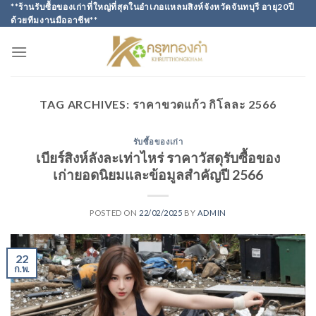
Skip
**ร้านรับซื้อของเก่าที่ใหญ่ที่สุดในอำเภอแหลมสิงห์จังหวัดจันทบุรี อายุ20ปี
ด้วยทีมงานมืออาชีพ**
to
content
TAG ARCHIVES:
ราคาขวดแก้ว กิโลละ 2566
รับซื้อของเก่า
เบียร์สิงห์ลังละเท่าไหร่ ราคาวัสดุรับซื้อของ
เก่ายอดนิยมและข้อมูลสำคัญปี 2566
POSTED ON
22/02/2025
BY
ADMIN
22
ก.พ.