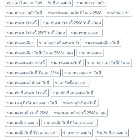
ทองแดงโลละเท่าไหร่
รับซื้อของเก่า
ราคากระดาษลัง
2566
2566
ราคากระดาษลังวันนี้
ราคาขวดพลาสติก กิโลละ 2566
ราคาของเก่า
ราคาของเก่าวันนี้
ราคาของเก่าวันนี้ 2566 วันนี้ ล่าสุด
ราคาของเก่าวันนี้ 2567 วันนี้ ล่าสุด
ราคาขายของเก่า
ราคาทองเหลือง
ราคาทองเหลืองของเก่า
ราคาทองเหลืองวันนี้
ราคาทองเหลืองวันนี้กิโลละ 2566 ล่าสุด
ราคาทองแดง
ราคาทองแดงปอกวันนี้
ราคาทองแดงวันนี้
ราคาทองแดงวันนี้กิโลละ
ราคาทองแดงวันนี้กิโลละ 2566
ราคาทองแดงเก่าวันนี้
ราคาทองแดงไม่ปอกวันนี้
ราคารับซื้อของเก่า
ราคารับซื้อของเก่าวันนี้
ราคารับซื้อทองแดงวันนี้
ราคา อ ลู มิ เนียม ของเก่า วันนี้
ราคาอลูมิเนียมวันนี้
ราคาเศษเหล็กวันนี้ 2566
ราคาเศษเหล็กวันนี้ 2566 ล่าสุด
ราคาเหล็กของเก่า
ราคาเหล็กวันนี้ กิโลละ ของเก่า
ราคาเหล็กวันนี้กิโลละของเก่า
ร้านขายของเก่า
ร้านรับซื้อของเก่า