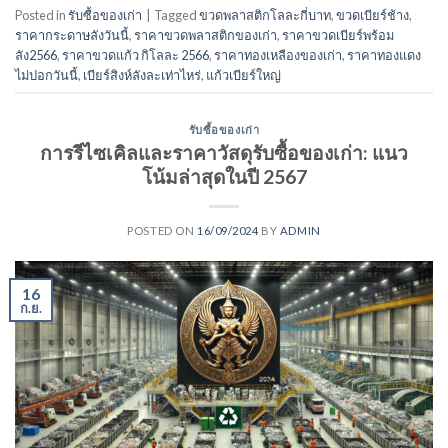
Posted in
รับซื้อของเก่า
|
Tagged
ขวดพลาสติกโลละกี่บาท
,
ขวดเบียร์ช้าง
,
ราคากระดาษลังวันนี้
,
ราคาขวดพลาสติกของเก่า
,
ราคาขวดเบียร์พร้อม
ลัง2566
,
ราคาขวดแก้ว กิโลละ 2566
,
ราคาทองเหลืองของเก่า
,
ราคาทองแดง
ไม่ปอกวันนี้
,
เบียร์สิงห์ลังละเท่าไหร่
,
แก้วเบียร์ใหญ่
รับซื้อของเก่า
การรีไซเคิลและราคาวัสดุรับซื้อของเก่า: แนว
โน้มล่าสุดในปี 2567
POSTED ON
16/09/2024
BY
ADMIN
16
ก.ย.