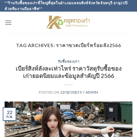
Skip
**ร้านรับซื้อของเก่าที่ใหญ่ที่สุดในอำเภอแหลมสิงห์จังหวัดจันทบุรี อายุ20ปี
ด้วยทีมงานมืออาชีพ**
to
content
TAG ARCHIVES:
ราคาขวดเบียร์พร้อมลัง2566
รับซื้อของเก่า
เบียร์สิงห์ลังละเท่าไหร่ ราคาวัสดุรับซื้อของ
เก่ายอดนิยมและข้อมูลสำคัญปี 2566
POSTED ON
22/02/2025
BY
ADMIN
22
ก.พ.