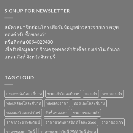
วัสดุ
2567
สิงห์
ราคา
สำคัญ
ลัง
SIGNUP FOR NEWSLETTER
และ
ในปี
ละ
วัสดุ
2566
เท่า
รับ
ไหร่
ซื้อ
สมัครสมาชิกก่อนใคร เพื่อรับข้อมูลข่าวสารจากเรา ครุฑ
ราคา
ของ
ทองคำรับซื้อของเก่า
วัสดุ
เก่า
รับ
ที่
หรือติดต่อ 0894029480
ซื้อ
น่า
เพื่อรับข้อมูลจาก ร้านครุฑทองคำรับซื้อของเก่าใน อำเภอ
ของ
สนใจ
เก่า
ในปี
แหลมสิงห์ จังหวัดจันทบุรี
ยอด
2567
นิยม
และ
ข้อมูล
TAG CLOUD
สำคัญ
ปี
2566
กระดาษลังโลละกี่บาท
ขวดแก้วโลละกี่บาท
ของเก่า
ขายของเก่า
ทองเหลืองโลละกี่บาท
ทองแดงราคา
ทองแดงโลละกี่บาท
ทองแดงโลละเท่าไหร่
รับซื้อของเก่า
ราคากระดาษลัง
ราคากระดาษลังวันนี้
ราคาขวดพลาสติก กิโลละ 2566
ราคาของเก่า
ราคาของเก่าวันนี้
ราคาของเก่าวันนี้ 2566 วันนี้ ล่าสุด