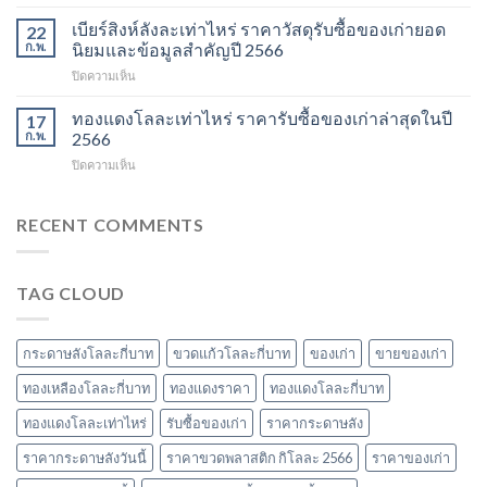
ราคา
ข้อมูล
รีไซเคิล
ทองแดง
เบียร์สิงห์ลังละเท่าไหร่ ราคาวัสดุรับซื้อของเก่ายอด
อัปเดต
22
ที่
เก่า
ราคา
ก.พ.
นิยมและข้อมูลสำคัญปี 2566
ควร
วัน
รีไซเคิล
รู้
บน
ปิดความเห็น
นี้
และ
ในปี
เบียร์
ข้อมูล
วัสดุ
2567
สิงห์
ทองแดงโลละเท่าไหร่ ราคารับซื้อของเก่าล่าสุดในปี
ราคา
17
สำคัญ
ลัง
และ
ก.พ.
2566
ในปี
ละ
วัสดุ
2566
บน
ปิดความเห็น
เท่า
รับ
ทอง
ไหร่
ซื้อ
แดง
ราคา
ของ
โล
RECENT COMMENTS
วัสดุ
เก่า
ละ
รับ
ที่
เท่า
ซื้อ
น่า
ไหร่
ของ
สนใจ
TAG CLOUD
ราคา
เก่า
ในปี
รับ
ยอด
2567
ซื้อ
นิยม
ของ
และ
กระดาษลังโลละกี่บาท
ขวดแก้วโลละกี่บาท
ของเก่า
ขายของเก่า
เก่า
ข้อมูล
ล่าสุด
ทองเหลืองโลละกี่บาท
ทองแดงราคา
ทองแดงโลละกี่บาท
สำคัญ
ในปี
ปี
ทองแดงโลละเท่าไหร่
รับซื้อของเก่า
ราคากระดาษลัง
2566
2566
ราคากระดาษลังวันนี้
ราคาขวดพลาสติก กิโลละ 2566
ราคาของเก่า