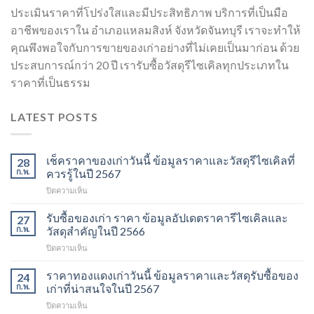
ประเมินราคาที่โปร่งใสและมีประสิทธิภาพ บริการที่เป็นมือ
อาชีพของเราใน อำเภอแหลมสิงห์ จังหวัดจันทบุรี เราจะทำให้
คุณพึงพอใจกับการขายของเก่าอย่างที่ไม่เคยเป็นมาก่อน ด้วย
ประสบการณ์กว่า 20 ปี เรารับซื้อวัสดุรีไซเคิลทุกประเภทใน
ราคาที่เป็นธรรม
LATEST POSTS
เช็คราคาของเก่าวันนี้ ข้อมูลราคาและวัสดุรีไซเคิลที่
28
ก.พ.
ควรรู้ในปี 2567
บน
ปิดความเห็น
เช็ค
ราคา
รับซื้อของเก่า ราคา ข้อมูลอัปเดตราคารีไซเคิลและ
27
ของ
ก.พ.
วัสดุสำคัญในปี 2566
เก่า
บน
ปิดความเห็น
วัน
รับ
นี้
ซื้อ
ราคาทองแดงเก่าวันนี้ ข้อมูลราคาและวัสดุรับซื้อของ
ข้อมูล
24
ของ
ราคา
ก.พ.
เก่าที่น่าสนใจในปี 2567
เก่า
และ
บน
ปิดความเห็น
ราคา
วัสดุ