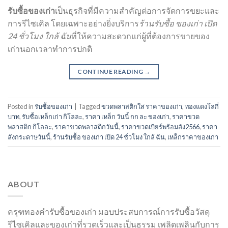
รับซื้อของเก่า
เป็นธุรกิจที่มีความสำคัญต่อการจัดการขยะและ
การรีไซเคิล โดยเฉพาะอย่างยิ่งบริการ
ร้านรับซื้อ ของเก่า เปิด
24 ชั่วโมง ใกล้ ฉัน
ที่ให้ความสะดวกแก่ผู้ที่ต้องการขายของ
เก่านอกเวลาทำการปกติ
CONTINUE READING
→
Posted in
รับซื้อของเก่า
|
Tagged
ขวดพลาสติกใส ราคาของเก่า
,
ทองแดงโลกี่
บาท
,
รับซื้อเหล็กเก่า กิโลละ
,
ราคา เหล็ก วันนี้ กก ละ ของเก่า
,
ราคาขวด
พลาสติก กิโลละ
,
ราคาขวดพลาสติกวันนี้
,
ราคาขวดเบียร์พร้อมลัง2566
,
ราคา
ลังกระดาษวันนี้
,
ร้านรับซื้อ ของเก่า เปิด 24 ชั่วโมง ใกล้ ฉัน
,
เหล็กราคาของเก่า
ABOUT
ครุฑทองคำรับซื้อของเก่า มอบประสบการณ์การรับซื้อวัสดุ
รีไซเคิลและของเก่าที่รวดเร็วและเป็นธรรม เพลิดเพลินกับการ