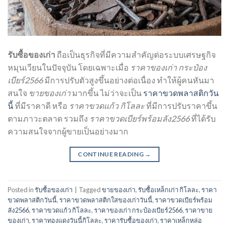
รับซื้อของเก่า
ถือเป็นธุรกิจที่มีความสำคัญต่อระบบเศรษฐกิจ
หมุนเวียนในปัจจุบัน โดยเฉพาะเมื่อ
ราคาของเก่า กระป๋อง
เบียร์2566
มีการปรับตัวสูงขึ้นอย่างต่อเนื่อง ทำให้ผู้คนหันมา
สนใจ
ขายของเก่า
มากขึ้น ไม่ว่าจะเป็น
ราคาขวดพลาสติกวัน
นี้
ที่มีราคาดี หรือ
ราคาขวดแก้ว กิโลละ
ที่มีการปรับราคาขึ้น
ตามภาวะตลาด รวมถึง
ราคาขวดเบียร์พร้อมลัง2566
ที่ได้รับ
ความสนใจจากผู้ขายเป็นอย่างมาก
CONTINUE READING
→
Posted in
รับซื้อของเก่า
|
Tagged
ขายของเก่า
,
รับซื้อเหล็กเก่า กิโลละ
,
ราคา
ขวดพลาสติกวันนี้
,
ราคาขวดพลาสติกใสของเก่าวันนี้
,
ราคาขวดเบียร์พร้อม
ลัง2566
,
ราคาขวดแก้ว กิโลละ
,
ราคาของเก่า กระป๋องเบียร์2566
,
ราคาขาย
ของเก่า
,
ราคาทองแดงวันนี้กิโลละ
,
ราคารับซื้อของเก่า
,
ราคาเหล็กหล่อ