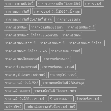
ราคากระดาษลังวันนี้
ราคาขวดพลาสติก กิโลละ 2566
ราคาของเก่า
ราคาของเก่าวันนี้
ราคาของเก่าวันนี้ 2566 วันนี้ ล่าสุด
ราคาของเก่าวันนี้ 2567 วันนี้ ล่าสุด
ราคาขายของเก่า
ราคาทองเหลือง
ราคาทองเหลืองของเก่า
ราคาทองเหลืองวันนี้
ราคาทองเหลืองวันนี้กิโลละ 2566 ล่าสุด
ราคาทองแดง
ราคาทองแดงปอกวันนี้
ราคาทองแดงวันนี้
ราคาทองแดงวันนี้กิโลละ
ราคาทองแดงวันนี้กิโลละ 2566
ราคาทองแดงเก่าวันนี้
ราคาทองแดงไม่ปอกวันนี้
ราคารับซื้อของเก่า
ราคารับซื้อของเก่าวันนี้
ราคารับซื้อทองแดงวันนี้
ราคา อ ลู มิ เนียม ของเก่า วันนี้
ราคาอลูมิเนียมวันนี้
ราคาเศษเหล็กวันนี้ 2566
ราคาเศษเหล็กวันนี้ 2566 ล่าสุด
ราคาเหล็กของเก่า
ราคาเหล็กวันนี้ กิโลละ ของเก่า
ราคาเหล็กวันนี้กิโลละของเก่า
ร้านขายของเก่า
ร้านรับซื้อของเก่า
วงษ์พาณิชย์
วงษ์พาณิชย์ ราคารับซื้อ ของเก่า วันนี้