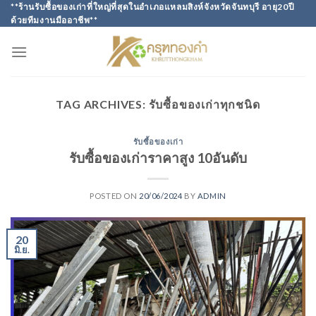
Skip
**ร้านรับซื้อของเก่าที่ใหญ่ที่สุดในอำเภอแหลมสิงห์จังหวัดจันทบุรี อายุ20ปี
ด้วยทีมงานมืออาชีพ**
to
content
TAG ARCHIVES:
รับซื้อของเก่าทุกชนิด
รับซื้อของเก่า
รับซื้อของเก่าราคาสูง 10อันดับ
POSTED ON
20/06/2024
BY
ADMIN
20
มิ.ย.