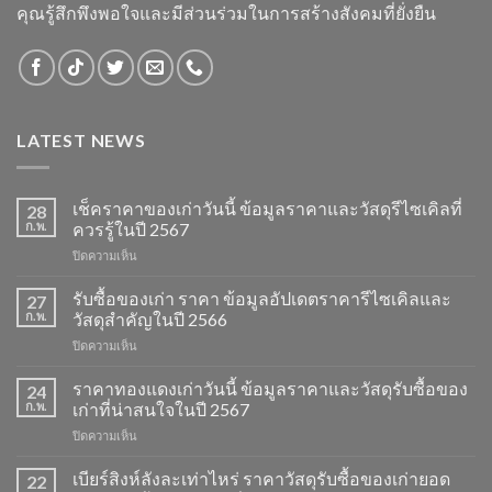
คุณรู้สึกพึงพอใจและมีส่วนร่วมในการสร้างสังคมที่ยั่งยืน
LATEST NEWS
เช็คราคาของเก่าวันนี้ ข้อมูลราคาและวัสดุรีไซเคิลที่
28
ก.พ.
ควรรู้ในปี 2567
บน
ปิดความเห็น
เช็ค
ราคา
รับซื้อของเก่า ราคา ข้อมูลอัปเดตราคารีไซเคิลและ
27
ของ
ก.พ.
วัสดุสำคัญในปี 2566
เก่า
บน
ปิดความเห็น
วัน
รับ
นี้
ซื้อ
ราคาทองแดงเก่าวันนี้ ข้อมูลราคาและวัสดุรับซื้อของ
ข้อมูล
24
ของ
ราคา
ก.พ.
เก่าที่น่าสนใจในปี 2567
เก่า
และ
บน
ปิดความเห็น
ราคา
วัสดุ
ราคา
ข้อมูล
รีไซเคิล
ทองแดง
เบียร์สิงห์ลังละเท่าไหร่ ราคาวัสดุรับซื้อของเก่ายอด
อัปเดต
22
ที่
เก่า