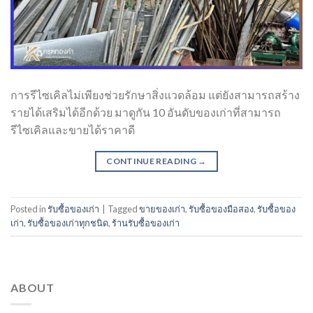
การรีไซเคิลไม่เพียงช่วยรักษาสิ่งแวดล้อม แต่ยังสามารถสร้าง
รายได้เสริมได้อีกด้วย มาดูกัน 10 อันดับของเก่าที่สามารถ
รีไซเคิลและขายได้ราคาดี
CONTINUE READING
→
Posted in
รับซื้อของเก่า
|
Tagged
ขายของเก่า
,
รับซื้อของมือสอง
,
รับซื้อของ
เก่า
,
รับซื้อของเก่าทุกชนิด
,
ร้านรับซื้อของเก่า
ABOUT