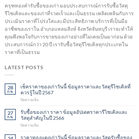
ครุฑทองคำรับซื้อของเก่า มอบประสบการณ์การรับซื้อวัสดุ
รีไซเคิลและของเก่าที่รวดเร็วและเป็นธรรม เพลิดเพลินกับการ
ประเมินราคาที่โปร่งใสและมีประสิทธิภาพ บริการที่เป็นมือ
อาชีพของเราใน อำเภอแหลมสิงห์ จังหวัดจันทบุรี เราจะทำให้
คุณพึงพอใจกับการขายของเก่าอย่างที่ไม่เคยเป็นมาก่อน ด้วย
ประสบการณ์กว่า 20 ปี เรารับซื้อวัสดุรีไซเคิลทุกประเภทใน
ราคาที่เป็นธรรม
LATEST POSTS
เช็คราคาของเก่าวันนี้ ข้อมูลราคาและวัสดุรีไซเคิลที่
28
ก.พ.
ควรรู้ในปี 2567
บน
ปิดความเห็น
เช็ค
ราคา
รับซื้อของเก่า ราคา ข้อมูลอัปเดตราคารีไซเคิลและ
27
ของ
ก.พ.
วัสดุสำคัญในปี 2566
เก่า
บน
ปิดความเห็น
วัน
รับ
นี้
ซื้อ
ราคาทองแดงเก่าวันนี้ ข้อมูลราคาและวัสดุรับซื้อของ
ข้อมูล
24