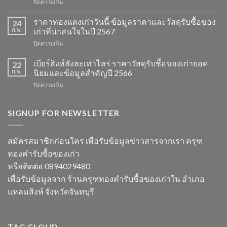
บน
ปิดความเห็น
วัน
รับ
นี้
ซื้อ
ราคาทองแดงเก่าวันนี้ ข้อมูลราคาและวัสดุรับซื้อของ
ข้อมูล
24
ของ
ราคา
ก.พ.
เก่าที่น่าสนใจในปี 2567
เก่า
และ
บน
ปิดความเห็น
ราคา
วัสดุ
ราคา
ข้อมูล
รีไซเคิล
ทองแดง
เบียร์สิงห์ลังละเท่าไหร่ ราคาวัสดุรับซื้อของเก่ายอด
อัปเดต
22
ที่
เก่า
ราคา
ก.พ.
นิยมและข้อมูลสำคัญปี 2566
ควร
วัน
รีไซเคิล
รู้
บน
ปิดความเห็น
นี้
และ
ในปี
เบียร์
ข้อมูล
วัสดุ
2567
สิงห์
ราคา
สำคัญ
ลัง
SIGNUP FOR NEWSLETTER
และ
ในปี
ละ
วัสดุ
2566
เท่า
รับ
ไหร่
ซื้อ
สมัครสมาชิกก่อนใคร เพื่อรับข้อมูลข่าวสารจากเรา ครุฑ
ราคา
ของ
ทองคำรับซื้อของเก่า
วัสดุ
เก่า
รับ
ที่
หรือติดต่อ 0894029480
ซื้อ
น่า
เพื่อรับข้อมูลจาก ร้านครุฑทองคำรับซื้อของเก่าใน อำเภอ
ของ
สนใจ
เก่า
ในปี
แหลมสิงห์ จังหวัดจันทบุรี
ยอด
2567
นิยม
และ
ข้อมูล
TAG CLOUD