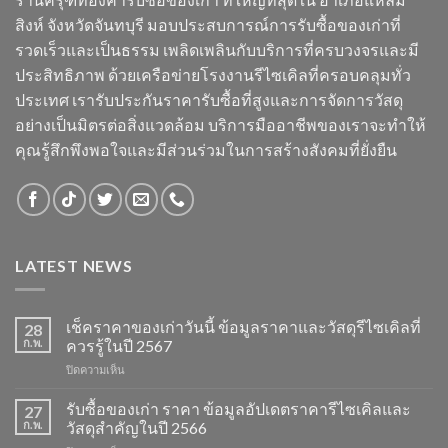
สิงห์ จังหวัดจันทบุรี มอบประสบการณ์การรับซื้อของเก่าที่
รวดเร็วและเป็นธรรม เพลิดเพลินกับบริการที่ครบวงจรและมี
ประสิทธิภาพ ด้วยเครือข่ายโรงงานรีไซเคิลที่ครอบคลุมทั่ว
ประเทศ เรารับประกันราคารับซื้อที่สูงและการจัดการวัสดุ
อย่างเป็นมิตรต่อสิ่งแวดล้อม บริการมืออาชีพของเราจะทำให้
คุณรู้สึกพึงพอใจและมีส่วนร่วมในการสร้างสังคมที่ยั่งยืน
LATEST NEWS
เช็คราคาของเก่าวันนี้ ข้อมูลราคาและวัสดุรีไซเคิลที่
28
ก.พ.
ควรรู้ในปี 2567
บน
ปิดความเห็น
เช็ค
ราคา
รับซื้อของเก่า ราคา ข้อมูลอัปเดตราคารีไซเคิลและ
27
ของ
ก.พ.
วัสดุสำคัญในปี 2566
เก่า