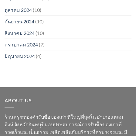
ตุลาคม 2024
(10)
กันยายน 2024
(10)
สิงหาคม 2024
(10)
กรกฎาคม 2024
(7)
มิถุนายน 2024
(4)
ABOUT US
ร้านครุฑทองคำรับซื้อของเก่า ที่ใหญ่ที่สุดใน อำเภอแหลม
สิงห์ จังหวัดจันทบุรี มอบประสบการณ์การรับซื้อของเก่าที่
รวดเร็วและเป็นธรรม เพลิดเพลินกับบริการที่ครบวงจรและมี