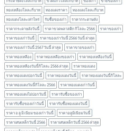
และ
กระดาษลังโลละกี่บาท
ขวดแก้วโลละกี่บาท
ของเก่า
ขายของเก่า
เก่า
ข้อมูล
ล่าสุด
ทองเหลืองโลละกี่บาท
ทองแดงราคา
ทองแดงโลละกี่บาท
สำคัญ
ในปี
ปี
ทองแดงโลละเท่าไหร่
รับซื้อของเก่า
ราคากระดาษลัง
2566
2566
ราคากระดาษลังวันนี้
ราคาขวดพลาสติก กิโลละ 2566
ราคาของเก่า
ราคาของเก่าวันนี้
ราคาของเก่าวันนี้ 2566 วันนี้ ล่าสุด
ราคาของเก่าวันนี้ 2567 วันนี้ ล่าสุด
ราคาขายของเก่า
ราคาทองเหลือง
ราคาทองเหลืองของเก่า
ราคาทองเหลืองวันนี้
ราคาทองเหลืองวันนี้กิโลละ 2566 ล่าสุด
ราคาทองแดง
ราคาทองแดงปอกวันนี้
ราคาทองแดงวันนี้
ราคาทองแดงวันนี้กิโลละ
ราคาทองแดงวันนี้กิโลละ 2566
ราคาทองแดงเก่าวันนี้
ราคาทองแดงไม่ปอกวันนี้
ราคารับซื้อของเก่า
ราคารับซื้อของเก่าวันนี้
ราคารับซื้อทองแดงวันนี้
ราคา อ ลู มิ เนียม ของเก่า วันนี้
ราคาอลูมิเนียมวันนี้
ราคาเศษเหล็กวันนี้ 2566
ราคาเศษเหล็กวันนี้ 2566 ล่าสุด