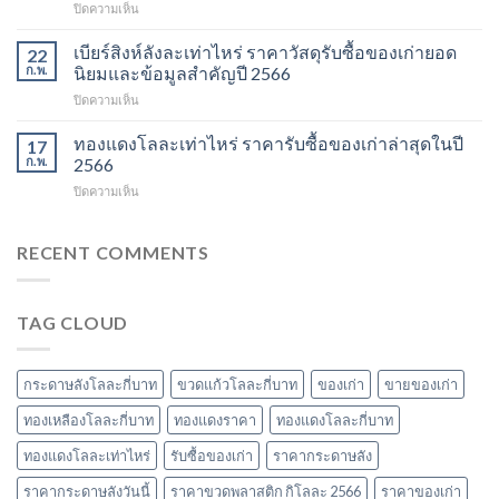
บน
ปิดความเห็น
ราคา
วัสดุ
ราคา
ข้อมูล
รีไซเคิล
ทองแดง
เบียร์สิงห์ลังละเท่าไหร่ ราคาวัสดุรับซื้อของเก่ายอด
อัปเดต
22
ที่
เก่า
ราคา
ก.พ.
นิยมและข้อมูลสำคัญปี 2566
ควร
วัน
รีไซเคิล
รู้
บน
ปิดความเห็น
นี้
และ
ในปี
เบียร์
ข้อมูล
วัสดุ
2567
สิงห์
ทองแดงโลละเท่าไหร่ ราคารับซื้อของเก่าล่าสุดในปี
ราคา
17
สำคัญ
ลัง
และ
ก.พ.
2566
ในปี
ละ
วัสดุ
2566
บน
ปิดความเห็น
เท่า
รับ
ทอง
ไหร่
ซื้อ
แดง
ราคา
ของ
โล
RECENT COMMENTS
วัสดุ
เก่า
ละ
รับ
ที่
เท่า
ซื้อ
น่า
ไหร่
ของ
สนใจ
TAG CLOUD
ราคา
เก่า
ในปี
รับ
ยอด
2567
ซื้อ
นิยม
ของ
และ
กระดาษลังโลละกี่บาท
ขวดแก้วโลละกี่บาท
ของเก่า
ขายของเก่า
เก่า
ข้อมูล
ล่าสุด
ทองเหลืองโลละกี่บาท
ทองแดงราคา
ทองแดงโลละกี่บาท
สำคัญ
ในปี
ปี
ทองแดงโลละเท่าไหร่
รับซื้อของเก่า
ราคากระดาษลัง
2566
2566
ราคากระดาษลังวันนี้
ราคาขวดพลาสติก กิโลละ 2566
ราคาของเก่า