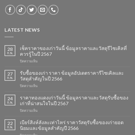
LATEST NEWS
เช็คราคาของเก่าวันนี้ ข้อมูลราคาและวัสดุรีไซเคิลที่
28
ก.พ.
ควรรู้ในปี 2567
บน
ปิดความเห็น
เช็ค
ราคา
รับซื้อของเก่า ราคา ข้อมูลอัปเดตราคารีไซเคิลและ
27
ของ
ก.พ.
วัสดุสำคัญในปี 2566
เก่า
บน
ปิดความเห็น
วัน
รับ
นี้
ซื้อ
ราคาทองแดงเก่าวันนี้ ข้อมูลราคาและวัสดุรับซื้อของ
ข้อมูล
24
ของ
ราคา
ก.พ.
เก่าที่น่าสนใจในปี 2567
เก่า
และ
บน
ปิดความเห็น
ราคา
วัสดุ
ราคา
ข้อมูล
รีไซเคิล
ทองแดง
เบียร์สิงห์ลังละเท่าไหร่ ราคาวัสดุรับซื้อของเก่ายอด
อัปเดต
22
ที่
เก่า
ราคา
ก.พ.
นิยมและข้อมูลสำคัญปี 2566
ควร
วัน
รีไซเคิล
รู้
บน