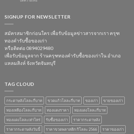
ปิดความเห็น
นี้
และ
ในปี
เบียร์
ข้อมูล
วัสดุ
2567
สิงห์
ราคา
สำคัญ
ลัง
SIGNUP FOR NEWSLETTER
และ
ในปี
ละ
วัสดุ
2566
เท่า
รับ
ไหร่
ซื้อ
สมัครสมาชิกก่อนใคร เพื่อรับข้อมูลข่าวสารจากเรา ครุฑ
ราคา
ของ
ทองคำรับซื้อของเก่า
วัสดุ
เก่า
รับ
ที่
หรือติดต่อ 0894029480
ซื้อ
น่า
เพื่อรับข้อมูลจาก ร้านครุฑทองคำรับซื้อของเก่าใน อำเภอ
ของ
สนใจ
เก่า
ในปี
แหลมสิงห์ จังหวัดจันทบุรี
ยอด
2567
นิยม
และ
ข้อมูล
TAG CLOUD
สำคัญ
ปี
2566
กระดาษลังโลละกี่บาท
ขวดแก้วโลละกี่บาท
ของเก่า
ขายของเก่า
ทองเหลืองโลละกี่บาท
ทองแดงราคา
ทองแดงโลละกี่บาท
ทองแดงโลละเท่าไหร่
รับซื้อของเก่า
ราคากระดาษลัง
ราคากระดาษลังวันนี้
ราคาขวดพลาสติก กิโลละ 2566
ราคาของเก่า