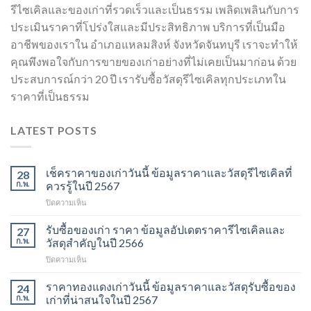
รีไซเคิลและของเก่าที่รวดเร็วและเป็นธรรม เพลิดเพลินกับการ
ประเมินราคาที่โปร่งใสและมีประสิทธิภาพ บริการที่เป็นมือ
อาชีพของเราใน อำเภอแหลมสิงห์ จังหวัดจันทบุรี เราจะทำให้
คุณพึงพอใจกับการขายของเก่าอย่างที่ไม่เคยเป็นมาก่อน ด้วย
ประสบการณ์กว่า 20 ปี เรารับซื้อวัสดุรีไซเคิลทุกประเภทใน
ราคาที่เป็นธรรม
LATEST POSTS
เช็คราคาของเก่าวันนี้ ข้อมูลราคาและวัสดุรีไซเคิลที่
28
ก.พ.
ควรรู้ในปี 2567
บน
ปิดความเห็น
เช็ค
ราคา
รับซื้อของเก่า ราคา ข้อมูลอัปเดตราคารีไซเคิลและ
27
ของ
ก.พ.
วัสดุสำคัญในปี 2566
เก่า
บน
ปิดความเห็น
วัน
รับ
นี้
ซื้อ
ราคาทองแดงเก่าวันนี้ ข้อมูลราคาและวัสดุรับซื้อของ
ข้อมูล
24
ของ
ราคา
ก.พ.
เก่าที่น่าสนใจในปี 2567
เก่า
และ