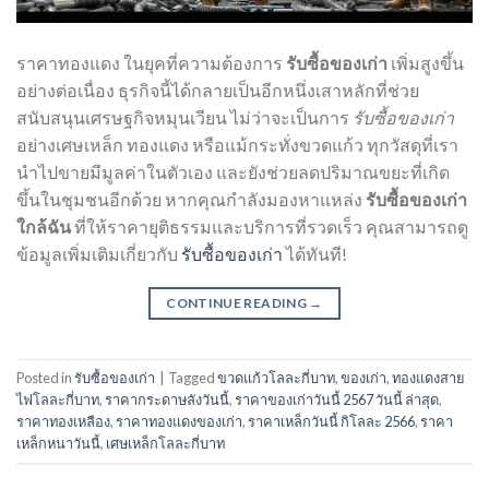
ราคาทองแดง ในยุคที่ความต้องการ
รับซื้อของเก่า
เพิ่มสูงขึ้น
อย่างต่อเนื่อง ธุรกิจนี้ได้กลายเป็นอีกหนึ่งเสาหลักที่ช่วย
สนับสนุนเศรษฐกิจหมุนเวียน ไม่ว่าจะเป็นการ
รับซื้อของเก่า
อย่างเศษเหล็ก ทองแดง หรือแม้กระทั่งขวดแก้ว ทุกวัสดุที่เรา
นำไปขายมีมูลค่าในตัวเอง และยังช่วยลดปริมาณขยะที่เกิด
ขึ้นในชุมชนอีกด้วย หากคุณกำลังมองหาแหล่ง
รับซื้อของเก่า
ใกล้ฉัน
ที่ให้ราคายุติธรรมและบริการที่รวดเร็ว คุณสามารถดู
ข้อมูลเพิ่มเติมเกี่ยวกับ
รับซื้อของเก่า
ได้ทันที!
CONTINUE READING
→
Posted in
รับซื้อของเก่า
|
Tagged
ขวดแก้วโลละกี่บาท
,
ของเก่า
,
ทองแดงสาย
ไฟโลละกี่บาท
,
ราคากระดาษลังวันนี้
,
ราคาของเก่าวันนี้ 2567 วันนี้ ล่าสุด
,
ราคาทองเหลือง
,
ราคาทองแดงของเก่า
,
ราคาเหล็กวันนี้ กิโลละ 2566
,
ราคา
เหล็กหนาวันนี้
,
เศษเหล็กโลละกี่บาท