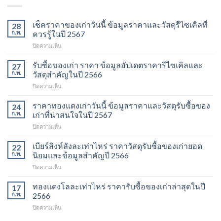
เช็คราคาของเก่าวันนี้ ข้อมูลราคาและวัสดุรีไซเคิลที่
28
ก.พ.
ควรรู้ในปี 2567
บน
ปิดความเห็น
เช็ค
ราคา
รับซื้อของเก่า ราคา ข้อมูลอัปเดตราคารีไซเคิลและ
27
ของ
ก.พ.
วัสดุสำคัญในปี 2566
เก่า
บน
ปิดความเห็น
วัน
รับ
นี้
ซื้อ
ราคาทองแดงเก่าวันนี้ ข้อมูลราคาและวัสดุรับซื้อของ
ข้อมูล
24
ของ
ราคา
ก.พ.
เก่าที่น่าสนใจในปี 2567
เก่า
และ
บน
ปิดความเห็น
ราคา
วัสดุ
ราคา
ข้อมูล
รีไซเคิล
ทองแดง
เบียร์สิงห์ลังละเท่าไหร่ ราคาวัสดุรับซื้อของเก่ายอด
อัปเดต
22
ที่
เก่า
ราคา
ก.พ.
นิยมและข้อมูลสำคัญปี 2566
ควร
วัน
รีไซเคิล
รู้
บน
ปิดความเห็น
นี้
และ
ในปี
เบียร์
ข้อมูล
วัสดุ
2567
สิงห์
ทองแดงโลละเท่าไหร่ ราคารับซื้อของเก่าล่าสุดในปี
ราคา
17
สำคัญ
ลัง
และ
ก.พ.
2566
ในปี
ละ
วัสดุ
2566
บน
ปิดความเห็น
เท่า
รับ
ทอง
ไหร่
ซื้อ