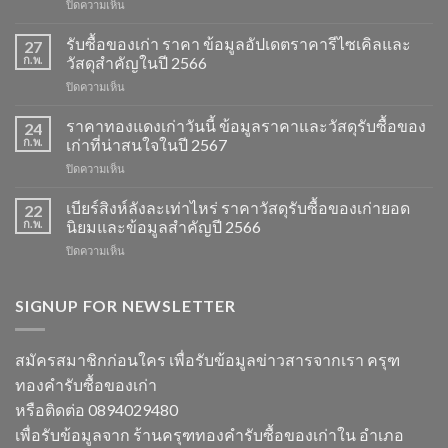
บน
ปิดความเห็น
เช็ค
ราคา
รับซื้อของเก่า ราคา ข้อมูลอัปเดตราคารีไซเคิลและ
27
ของ
ก.พ.
วัสดุสำคัญในปี 2566
เก่า
บน
ปิดความเห็น
วัน
รับ
นี้
ซื้อ
ราคาทองแดงเก่าวันนี้ ข้อมูลราคาและวัสดุรับซื้อของ
ข้อมูล
24
ของ
ราคา
ก.พ.
เก่าที่น่าสนใจในปี 2567
เก่า
และ
บน
ปิดความเห็น
ราคา
วัสดุ
ราคา
ข้อมูล
รีไซเคิล
ทองแดง
เบียร์สิงห์ลังละเท่าไหร่ ราคาวัสดุรับซื้อของเก่ายอด
อัปเดต
22
ที่
เก่า
ราคา
ก.พ.
นิยมและข้อมูลสำคัญปี 2566
ควร
วัน
รีไซเคิล
รู้
บน
ปิดความเห็น
นี้
และ
ในปี
เบียร์
ข้อมูล
วัสดุ
2567
สิงห์
ราคา
สำคัญ
ลัง
SIGNUP FOR NEWSLETTER
และ
ในปี
ละ
วัสดุ
2566
เท่า
รับ
ไหร่
ซื้อ
สมัครสมาชิกก่อนใคร เพื่อรับข้อมูลข่าวสารจากเรา ครุฑ
ราคา
ของ
ทองคำรับซื้อของเก่า
วัสดุ
เก่า
รับ
ที่
หรือติดต่อ 0894029480
ซื้อ
น่า
เพื่อรับข้อมูลจาก ร้านครุฑทองคำรับซื้อของเก่าใน อำเภอ
ของ
สนใจ