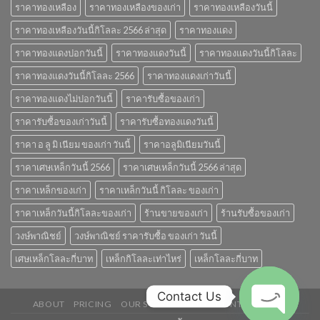
ราคาทองเหลือง
ราคาทองเหลืองของเก่า
ราคาทองเหลืองวันนี้
ราคาทองเหลืองวันนี้กิโลละ 2566 ล่าสุด
ราคาทองแดง
ราคาทองแดงปอกวันนี้
ราคาทองแดงวันนี้
ราคาทองแดงวันนี้กิโลละ
ราคาทองแดงวันนี้กิโลละ 2566
ราคาทองแดงเก่าวันนี้
ราคาทองแดงไม่ปอกวันนี้
ราคารับซื้อของเก่า
ราคารับซื้อของเก่าวันนี้
ราคารับซื้อทองแดงวันนี้
ราคา อ ลู มิ เนียม ของเก่า วันนี้
ราคาอลูมิเนียมวันนี้
ราคาเศษเหล็กวันนี้ 2566
ราคาเศษเหล็กวันนี้ 2566 ล่าสุด
ราคาเหล็กของเก่า
ราคาเหล็กวันนี้ กิโลละ ของเก่า
ราคาเหล็กวันนี้กิโลละของเก่า
ร้านขายของเก่า
ร้านรับซื้อของเก่า
วงษ์พาณิชย์
วงษ์พาณิชย์ ราคารับซื้อ ของเก่า วันนี้
เศษเหล็กโลละกี่บาท
เหล็กกิโลละเท่าไหร่
เหล็กโลละกี่บาท
Contact Us
ABOUT
PRICING
OUR STORE
BLOG
CONTACT
FAQ