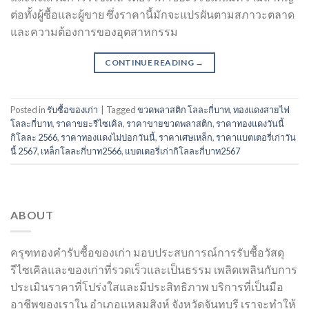
ต่อทั้งผู้ซื้อและผู้ขาย ซึ่งราคานี้มักจะแปรผันตามสภาวะตลาด
และความต้องการของอุตสาหกรรม
CONTINUE READING
→
Posted in
รับซื้อของเก่า
|
Tagged
ขวดพลาสติก โลละกี่บาท
,
ทองแดงสายไฟ
โลละกี่บาท
,
ราคาขยะรีไซเคิล
,
ราคาขายขวดพลาสติก
,
ราคาทองแดงวันนี้
กิโลละ 2566
,
ราคาทองแดงไม่ปอกวันนี้
,
ราคาเศษเหล็ก
,
ราคาแบตเตอรี่เก่าวัน
นี้ 2567
,
เหล็กโลละกี่บาท2566
,
แบตเตอรี่เก่ากิโลละกี่บาท2567
ABOUT
ครุฑทองคำรับซื้อของเก่า มอบประสบการณ์การรับซื้อวัสดุ
รีไซเคิลและของเก่าที่รวดเร็วและเป็นธรรม เพลิดเพลินกับการ
ประเมินราคาที่โปร่งใสและมีประสิทธิภาพ บริการที่เป็นมือ
อาชีพของเราใน อำเภอแหลมสิงห์ จังหวัดจันทบุรี เราจะทำให้