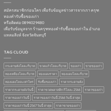
วัสดุ
2566
เท่า
รับ
ไหร่
ซื้อ
สมัครสมาชิกก่อนใคร เพื่อรับข้อมูลข่าวสารจากเรา ครุฑ
ราคา
ของ
ทองคำรับซื้อของเก่า
วัสดุ
เก่า
รับ
ที่
หรือติดต่อ 0894029480
ซื้อ
น่า
เพื่อรับข้อมูลจาก ร้านครุฑทองคำรับซื้อของเก่าใน อำเภอ
ของ
สนใจ
เก่า
ในปี
แหลมสิงห์ จังหวัดจันทบุรี
ยอด
2567
นิยม
และ
ข้อมูล
TAG CLOUD
สำคัญ
ปี
2566
กระดาษลังโลละกี่บาท
ขวดแก้วโลละกี่บาท
ของเก่า
ขายของเก่า
ทองเหลืองโลละกี่บาท
ทองแดงราคา
ทองแดงโลละกี่บาท
ทองแดงโลละเท่าไหร่
รับซื้อของเก่า
ราคากระดาษลัง
ราคากระดาษลังวันนี้
ราคาขวดพลาสติก กิโลละ 2566
ราคาของเก่า
ราคาของเก่าวันนี้
ราคาของเก่าวันนี้ 2566 วันนี้ ล่าสุด
ราคาของเก่าวันนี้ 2567 วันนี้ ล่าสุด
ราคาขายของเก่า