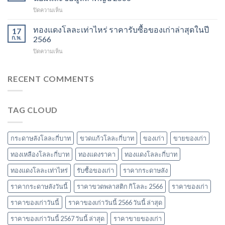
วัน
รีไซเคิล
รู้
บน
ปิดความเห็น
นี้
และ
ในปี
เบียร์
ข้อมูล
วัสดุ
2567
สิงห์
ทองแดงโลละเท่าไหร่ ราคารับซื้อของเก่าล่าสุดในปี
ราคา
17
สำคัญ
ลัง
และ
ก.พ.
2566
ในปี
ละ
วัสดุ
2566
บน
ปิดความเห็น
เท่า
รับ
ทอง
ไหร่
ซื้อ
แดง
ราคา
ของ
โล
RECENT COMMENTS
วัสดุ
เก่า
ละ
รับ
ที่
เท่า
ซื้อ
น่า
ไหร่
ของ
สนใจ
TAG CLOUD
ราคา
เก่า
ในปี
รับ
ยอด
2567
ซื้อ
นิยม
ของ
และ
กระดาษลังโลละกี่บาท
ขวดแก้วโลละกี่บาท
ของเก่า
ขายของเก่า
เก่า
ข้อมูล
ล่าสุด
ทองเหลืองโลละกี่บาท
ทองแดงราคา
ทองแดงโลละกี่บาท
สำคัญ
ในปี
ปี
ทองแดงโลละเท่าไหร่
รับซื้อของเก่า
ราคากระดาษลัง
2566
2566
ราคากระดาษลังวันนี้
ราคาขวดพลาสติก กิโลละ 2566
ราคาของเก่า
ราคาของเก่าวันนี้
ราคาของเก่าวันนี้ 2566 วันนี้ ล่าสุด
ราคาของเก่าวันนี้ 2567 วันนี้ ล่าสุด
ราคาขายของเก่า