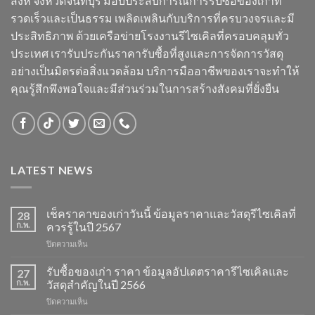
สิงห์ จังหวัดจันทบุรี มอบประสบการณ์การรับซื้อของเก่าที่
รวดเร็วและเป็นธรรม เพลิดเพลินกับบริการที่ครบวงจรและมี
ประสิทธิภาพ ด้วยเครือข่ายโรงงานรีไซเคิลที่ครอบคลุมทั่ว
ประเทศ เรารับประกันราคารับซื้อที่สูงและการจัดการวัสดุ
อย่างเป็นมิตรต่อสิ่งแวดล้อม บริการมืออาชีพของเราจะทำให้
คุณรู้สึกพึงพอใจและมีส่วนร่วมในการสร้างสังคมที่ยั่งยืน
LATEST NEWS
เช็คราคาของเก่าวันนี้ ข้อมูลราคาและวัสดุรีไซเคิลที่
28
ก.พ.
ควรรู้ในปี 2567
บน
ปิดความเห็น
เช็ค
ราคา
รับซื้อของเก่า ราคา ข้อมูลอัปเดตราคารีไซเคิลและ
27
ของ
ก.พ.
วัสดุสำคัญในปี 2566
เก่า
บน
ปิดความเห็น
วัน
รับ
นี้