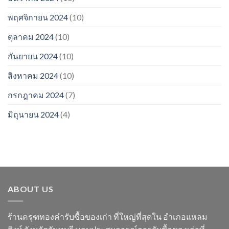
พฤศจิกายน 2024
(10)
ตุลาคม 2024
(10)
กันยายน 2024
(10)
สิงหาคม 2024
(10)
กรกฎาคม 2024
(7)
มิถุนายน 2024
(4)
ABOUT US
ร้านครุฑทองคำรับซื้อของเก่า ที่ใหญ่ที่สุดใน อำเภอแหลม