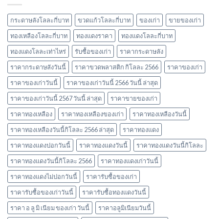
รับ
ยอด
2567
ซื้อ
นิยม
ของ
และ
กระดาษลังโลละกี่บาท
ขวดแก้วโลละกี่บาท
ของเก่า
ขายของเก่า
เก่า
ข้อมูล
ล่าสุด
ทองเหลืองโลละกี่บาท
ทองแดงราคา
ทองแดงโลละกี่บาท
สำคัญ
ในปี
ปี
ทองแดงโลละเท่าไหร่
รับซื้อของเก่า
ราคากระดาษลัง
2566
2566
ราคากระดาษลังวันนี้
ราคาขวดพลาสติก กิโลละ 2566
ราคาของเก่า
ราคาของเก่าวันนี้
ราคาของเก่าวันนี้ 2566 วันนี้ ล่าสุด
ราคาของเก่าวันนี้ 2567 วันนี้ ล่าสุด
ราคาขายของเก่า
ราคาทองเหลือง
ราคาทองเหลืองของเก่า
ราคาทองเหลืองวันนี้
ราคาทองเหลืองวันนี้กิโลละ 2566 ล่าสุด
ราคาทองแดง
ราคาทองแดงปอกวันนี้
ราคาทองแดงวันนี้
ราคาทองแดงวันนี้กิโลละ
ราคาทองแดงวันนี้กิโลละ 2566
ราคาทองแดงเก่าวันนี้
ราคาทองแดงไม่ปอกวันนี้
ราคารับซื้อของเก่า
ราคารับซื้อของเก่าวันนี้
ราคารับซื้อทองแดงวันนี้
ราคา อ ลู มิ เนียม ของเก่า วันนี้
ราคาอลูมิเนียมวันนี้