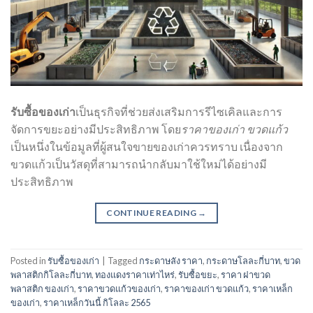
รับซื้อของเก่า
เป็นธุรกิจที่ช่วยส่งเสริมการรีไซเคิลและการ
จัดการขยะอย่างมีประสิทธิภาพ โดย
ราคาของเก่า ขวดแก้ว
เป็นหนึ่งในข้อมูลที่ผู้สนใจขายของเก่าควรทราบ เนื่องจาก
ขวดแก้วเป็นวัสดุที่สามารถนำกลับมาใช้ใหม่ได้อย่างมี
ประสิทธิภาพ
CONTINUE READING
→
Posted in
รับซื้อของเก่า
|
Tagged
กระดาษลัง ราคา
,
กระดาษโลละกี่บาท
,
ขวด
พลาสติกกิโลละกี่บาท
,
ทองแดงราคาเท่าไหร่
,
รับซื้อขยะ
,
ราคา ฝาขวด
พลาสติก ของเก่า
,
ราคาขวดแก้วของเก่า
,
ราคาของเก่า ขวดแก้ว
,
ราคาเหล็ก
ของเก่า
,
ราคาเหล็กวันนี้ กิโลละ 2565