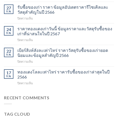
เช็ค
ราคา
รับซื้อของเก่า ราคา ข้อมูลอัปเดตราคารีไซเคิลและ
27
ของ
ก.พ.
วัสดุสำคัญในปี 2566
เก่า
บน
ปิดความเห็น
วัน
รับ
นี้
ซื้อ
ราคาทองแดงเก่าวันนี้ ข้อมูลราคาและวัสดุรับซื้อของ
ข้อมูล
24
ของ
ราคา
ก.พ.
เก่าที่น่าสนใจในปี 2567
เก่า
และ
บน
ปิดความเห็น
ราคา
วัสดุ
ราคา
ข้อมูล
รีไซเคิล
ทองแดง
เบียร์สิงห์ลังละเท่าไหร่ ราคาวัสดุรับซื้อของเก่ายอด
อัปเดต
22
ที่
เก่า
ราคา
ก.พ.
นิยมและข้อมูลสำคัญปี 2566
ควร
วัน
รีไซเคิล
รู้
บน
ปิดความเห็น
นี้
และ
ในปี
เบียร์
ข้อมูล
วัสดุ
2567
สิงห์
ทองแดงโลละเท่าไหร่ ราคารับซื้อของเก่าล่าสุดในปี
ราคา
17
สำคัญ
ลัง
และ
ก.พ.
2566
ในปี
ละ
วัสดุ
2566
บน
ปิดความเห็น
เท่า
รับ
ทอง
ไหร่
ซื้อ
แดง
ราคา
ของ
โล
RECENT COMMENTS
วัสดุ
เก่า
ละ
รับ
ที่
เท่า
ซื้อ
น่า
ไหร่
ของ
สนใจ
TAG CLOUD
ราคา
เก่า
ในปี