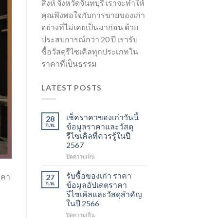
สิงห์ จังหวัดจันทบุรี เราจะทำให้
คุณพึงพอใจกับการขายของเก่า
อย่างที่ไม่เคยเป็นมาก่อน ด้วย
ประสบการณ์กว่า 20 ปี เรารับ
ซื้อวัสดุรีไซเคิลทุกประเภทใน
ราคาที่เป็นธรรม
LATEST POSTS
เช็คราคาของเก่าวันนี้
28
ก.พ.
ข้อมูลราคาและวัสดุ
รีไซเคิลที่ควรรู้ในปี
2567
บน
ปิดความเห็น
เช็ค
ราคา
รับซื้อของเก่า ราคา
าคา
27
ของ
ก.พ.
ข้อมูลอัปเดตราคา
เก่า
รีไซเคิลและวัสดุสำคัญ
วัน
ในปี 2566
นี้
ข้อมูล
บน
ปิดความเห็น