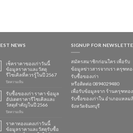
TEST NEWS
SIGNUP FOR NEWSLETT
สมัครสมาชิกก่อนใคร เพื่อรับ
เช็คราคาของเก่าวันนี้
ข้อมูลข่าวสารจากเรา ครุฑท
ข้อมูลราคาและวัสดุ
รีไซเคิลที่ควรรู้ในปี 2567
รับซื้อของเก่า
บน
ปิดความเห็น
หรือติดต่อ 0894029480
เช็ค
เพื่อรับข้อมูลจาก ร้านครุฑทอ
ราคา
รับซื้อของเก่า ราคา ข้อมูล
ของ
รับซื้อของเก่าใน อำเภอแหลมสิ
อัปเดตราคารีไซเคิลและ
เก่า
วัสดุสำคัญในปี 2566
จังหวัดจันทบุรี
วัน
บน
ปิดความเห็น
นี้
รับ
ข้อมูล
ซื้อ
ราคา
ราคาทองแดงเก่าวันนี้
ของ
และ
ข้อมูลราคาและวัสดุรับซื้อ
เก่า
วัสดุ