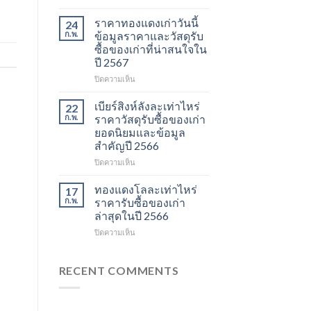
ราคา
รับ
และ
ซื้อ
ราคาทองแดงเก่าวันนี้
24
วัสดุ
ของ
ก.พ.
ข้อมูลราคาและวัสดุรับ
รีไซเคิล
เก่า
ซื้อของเก่าที่น่าสนใจใน
ที่
I
ราคา
ปี 2567
ควร
ข้อมูล
รู้
อัปเดต
บน
ปิดความเห็น
ในปี
ราคา
ราคา
2567
รีไซเคิล
ทองแดง
เบียร์สิงห์ลังละเท่าไหร่
22
และ
เก่า
ก.พ.
ราคาวัสดุรับซื้อของเก่า
วัสดุ
วัน
ยอดนิยมและข้อมูล
สำคัญ
นี้
สำคัญปี 2566
ในปี
ข้อมูล
2566
ราคา
บน
ปิดความเห็น
และ
เบียร์
วัสดุ
สิงห์
ทองแดงโลละเท่าไหร่
17
รับ
ลัง
ก.พ.
ราคารับซื้อของเก่า
ซื้อ
ละ
ล่าสุดในปี 2566
ของ
เท่า
เก่า
บน
ปิดความเห็น
ไหร่
ที่
ทอง
ราคา
น่า
แดง
วัสดุ
สนใจ
โล
รับ
RECENT COMMENTS
ในปี
ละ
ซื้อ
2567
เท่า
ของ
ไหร่
เก่า