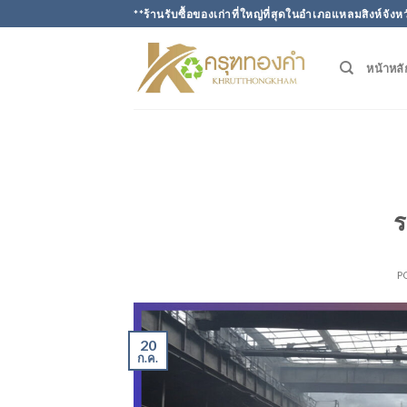
Skip
**ร้านรับซื้อของเก่าที่ใหญ่ที่สุดในอำเภอแหลมสิงห์จังห
to
content
หน้าหลั
ร
P
20
ก.ค.