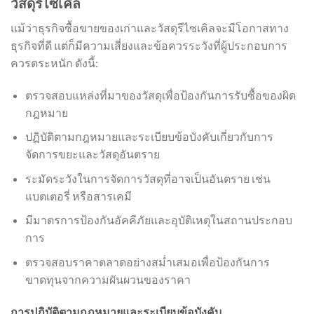
วัสดุรีไซเคิล
แม้ว่าธุรกิจซื้อขายของเก่าและวัสดุรีไซเคิลจะมีโอกาสทาง
ธุรกิจที่ดี แต่ก็มีความเสี่ยงและข้อควรระวังที่ผู้ประกอบการ
ควรตระหนัก ดังนี้:
ตรวจสอบแหล่งที่มาของวัสดุเพื่อป้องกันการรับซื้อของผิด
กฎหมาย
ปฏิบัติตามกฎหมายและระเบียบข้อบังคับเกี่ยวกับการ
จัดการขยะและวัสดุอันตราย
ระมัดระวังในการจัดการวัสดุที่อาจเป็นอันตราย เช่น
แบตเตอรี่ หรือสารเคมี
มีมาตรการป้องกันอัคคีภัยและอุบัติเหตุในสถานประกอบ
การ
ตรวจสอบราคาตลาดอย่างสม่ำเสมอเพื่อป้องกันการ
ขาดทุนจากความผันผวนของราคา
การปฏิบัติตามกฎหมายและระเบียบข้อบังคับ