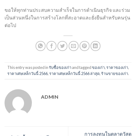
ขอให้ทุกท่านประสบความสำเร็จในการดำเนินธุรกิจ และร่วม
เป็นส่วนหนึ่งในการสร้างโลกที่สะอาดและยั่งยืนสำหรับคนรุ่น
ต่อไป
This entry was posted in
รับซื้อของเก่า
and tagged
ของเก่า
,
ราคาของเก่า
,
ราคาเศษเหล็กวันนี้ 2566
,
ราคาเศษเหล็กวันนี้ 2566 ล่าสุด
,
ร้านขายของเก่า
.
ADMIN
การลงทุนในตลาดวัสดุ