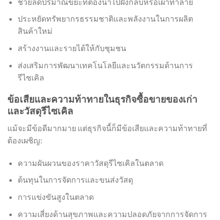
ช่วยลดปริมาณขยะที่ต้องนำไปฝังกลบหรือเผาทำลาย
ประหยัดทรัพยากรธรรมชาติและพลังงานในการผลิต
สินค้าใหม่
สร้างงานและรายได้ให้กับชุมชน
ส่งเสริมการพัฒนาเทคโนโลยีและนวัตกรรมด้านการ
รีไซเคิล
ข้อเสียและความท้าทายในธุรกิจซื้อขายของเก่า
และวัสดุรีไซเคิล
แม้จะมีข้อดีมากมาย แต่ธุรกิจนี้ก็มีข้อเสียและความท้าทายที่
ต้องเผชิญ:
ความผันผวนของราคาวัสดุรีไซเคิลในตลาด
ต้นทุนในการจัดการและขนส่งวัสดุ
การแข่งขันสูงในตลาด
ความเสี่ยงด้านสุขภาพและความปลอดภัยจากการจัดการ