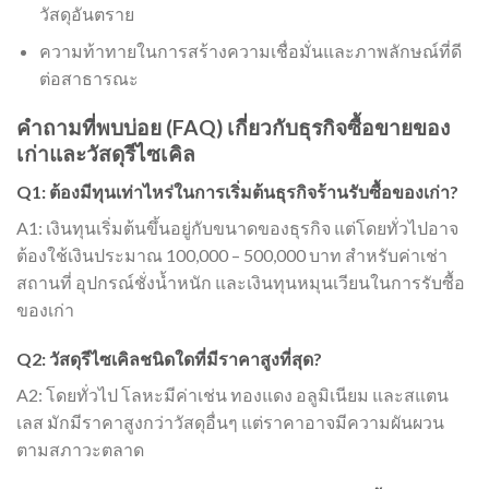
วัสดุอันตราย
ความท้าทายในการสร้างความเชื่อมั่นและภาพลักษณ์ที่ดี
ต่อสาธารณะ
คำถามที่พบบ่อย (FAQ) เกี่ยวกับธุรกิจซื้อขายของ
เก่าและวัสดุรีไซเคิล
Q1: ต้องมีทุนเท่าไหร่ในการเริ่มต้นธุรกิจร้านรับซื้อของเก่า?
A1: เงินทุนเริ่มต้นขึ้นอยู่กับขนาดของธุรกิจ แต่โดยทั่วไปอาจ
ต้องใช้เงินประมาณ 100,000 – 500,000 บาท สำหรับค่าเช่า
สถานที่ อุปกรณ์ชั่งน้ำหนัก และเงินทุนหมุนเวียนในการรับซื้อ
ของเก่า
Q2: วัสดุรีไซเคิลชนิดใดที่มีราคาสูงที่สุด?
A2: โดยทั่วไป โลหะมีค่าเช่น ทองแดง อลูมิเนียม และสแตน
เลส มักมีราคาสูงกว่าวัสดุอื่นๆ แต่ราคาอาจมีความผันผวน
ตามสภาวะตลาด