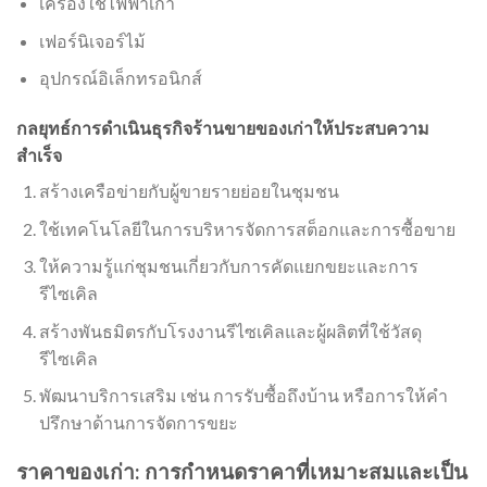
เครื่องใช้ไฟฟ้าเก่า
เฟอร์นิเจอร์ไม้
อุปกรณ์อิเล็กทรอนิกส์
กลยุทธ์การดำเนินธุรกิจร้านขายของเก่าให้ประสบความ
สำเร็จ
สร้างเครือข่ายกับผู้ขายรายย่อยในชุมชน
ใช้เทคโนโลยีในการบริหารจัดการสต็อกและการซื้อขาย
ให้ความรู้แก่ชุมชนเกี่ยวกับการคัดแยกขยะและการ
รีไซเคิล
สร้างพันธมิตรกับโรงงานรีไซเคิลและผู้ผลิตที่ใช้วัสดุ
รีไซเคิล
พัฒนาบริการเสริม เช่น การรับซื้อถึงบ้าน หรือการให้คำ
ปรึกษาด้านการจัดการขยะ
ราคาของเก่า: การกำหนดราคาที่เหมาะสมและเป็น