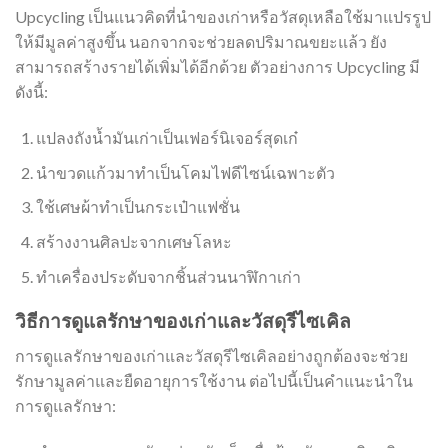
Upcycling เป็นแนวคิดที่นำของเก่าหรือวัสดุเหลือใช้มาแปรรูป
ให้มีมูลค่าสูงขึ้น นอกจากจะช่วยลดปริมาณขยะแล้ว ยัง
สามารถสร้างรายได้เพิ่มได้อีกด้วย ตัวอย่างการ Upcycling มี
ดังนี้:
แปลงถังน้ำมันเก่าเป็นเฟอร์นิเจอร์สุดเก๋
นำขวดแก้วมาทำเป็นโคมไฟดีไซน์เฉพาะตัว
ใช้เศษผ้าทำเป็นกระเป๋าแฟชั่น
สร้างงานศิลปะจากเศษโลหะ
ทำเครื่องประดับจากชิ้นส่วนนาฬิกาเก่า
วิธีการดูแลรักษาของเก่าและวัสดุรีไซเคิล
การดูแลรักษาของเก่าและวัสดุรีไซเคิลอย่างถูกต้องจะช่วย
รักษามูลค่าและยืดอายุการใช้งาน ต่อไปนี้เป็นคำแนะนำใน
การดูแลรักษา: