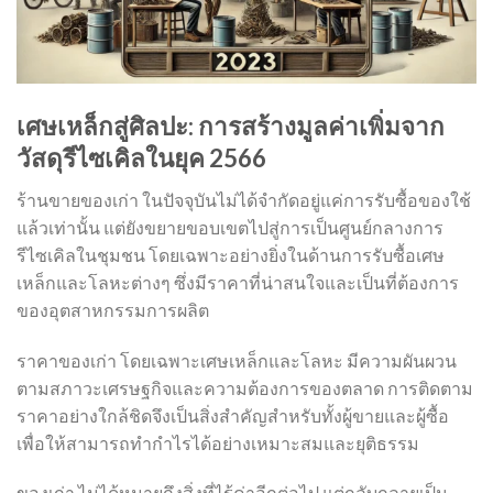
เศษเหล็กสู่ศิลปะ: การสร้างมูลค่าเพิ่มจาก
วัสดุรีไซเคิลในยุค 2566
ร้านขายของเก่า ในปัจจุบันไม่ได้จำกัดอยู่แค่การรับซื้อของใช้
แล้วเท่านั้น แต่ยังขยายขอบเขตไปสู่การเป็นศูนย์กลางการ
รีไซเคิลในชุมชน โดยเฉพาะอย่างยิ่งในด้านการรับซื้อเศษ
เหล็กและโลหะต่างๆ ซึ่งมีราคาที่น่าสนใจและเป็นที่ต้องการ
ของอุตสาหกรรมการผลิต
ราคาของเก่า โดยเฉพาะเศษเหล็กและโลหะ มีความผันผวน
ตามสภาวะเศรษฐกิจและความต้องการของตลาด การติดตาม
ราคาอย่างใกล้ชิดจึงเป็นสิ่งสำคัญสำหรับทั้งผู้ขายและผู้ซื้อ
เพื่อให้สามารถทำกำไรได้อย่างเหมาะสมและยุติธรรม
ของเก่า ไม่ได้หมายถึงสิ่งที่ไร้ค่าอีกต่อไป แต่กลับกลายเป็น