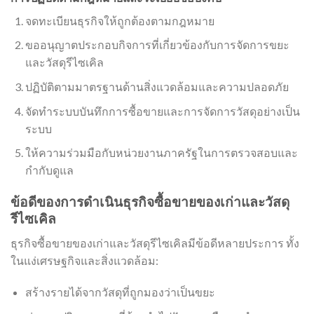
จดทะเบียนธุรกิจให้ถูกต้องตามกฎหมาย
ขออนุญาตประกอบกิจการที่เกี่ยวข้องกับการจัดการขยะ
และวัสดุรีไซเคิล
ปฏิบัติตามมาตรฐานด้านสิ่งแวดล้อมและความปลอดภัย
จัดทำระบบบันทึกการซื้อขายและการจัดการวัสดุอย่างเป็น
ระบบ
ให้ความร่วมมือกับหน่วยงานภาครัฐในการตรวจสอบและ
กำกับดูแล
ข้อดีของการดำเนินธุรกิจซื้อขายของเก่าและวัสดุ
รีไซเคิล
ธุรกิจซื้อขายของเก่าและวัสดุรีไซเคิลมีข้อดีหลายประการ ทั้ง
ในแง่เศรษฐกิจและสิ่งแวดล้อม:
สร้างรายได้จากวัสดุที่ถูกมองว่าเป็นขยะ