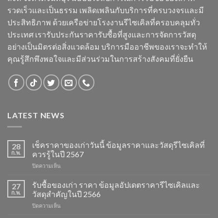
รวดเร็วและเป็นธรรม เพลิดเพลินกับบริการที่ครบวงจรและมี
ประสิทธิภาพ ด้วยเครือข่ายโรงงานรีไซเคิลที่ครอบคลุมทั่ว
ประเทศ เรารับประกันราคารับซื้อที่สูงและการจัดการวัสดุ
อย่างเป็นมิตรต่อสิ่งแวดล้อม บริการมืออาชีพของเราจะทำให้
คุณรู้สึกพึงพอใจและมีส่วนร่วมในการสร้างสังคมที่ยั่งยืน
LATEST NEWS
เช็คราคาของเก่าวันนี้ ข้อมูลราคาและวัสดุรีไซเคิลที่
28
ก.พ.
ควรรู้ในปี 2567
บน
ปิดความเห็น
เช็ค
ราคา
รับซื้อของเก่า ราคา ข้อมูลอัปเดตราคารีไซเคิลและ
27
ของ
ก.พ.
วัสดุสำคัญในปี 2566
เก่า
บน
ปิดความเห็น
วัน
รับ
นี้