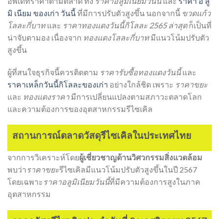
อัพเดทราคาตามตลาด ทั้ง
ราคาอลูมิเนียมวันนี้
และ
ราคา อ ลู
มิ เนียม ของเก่า วันนี้
ที่มีการปรับตัวสูงขึ้น นอกจากนี้
ขวดแก้ว
โลละกี่บาท
และ
ราคาทองแดงวันนี้กิโลละ 2565 ล่าสุด
ก็เป็นที่
น่าจับตามอง เนื่องจาก
ทองแดงโลละกี่บาท
มีแนวโน้มปรับตัว
สูงขึ้น
ผู้ที่สนใจธุรกิจนี้ควรติดตาม
ราคารับซื้อทองแดงวันนี้
และ
ราคาเหล็กวันนี้กิโลละของเก่า
อย่างใกล้ชิด เพราะ
ราคาขยะ
และ
ทองแดงราคา
มีการเปลี่ยนแปลงตามสภาวะตลาดโลก
และความต้องการของอุตสาหกรรมรีไซเคิล
สถานการณ์ตลาดวัสดุรีไซเคิลในประเทศไทย
จากการวิเคราะห์โดย
ผู้เชี่ยวชาญด้านวิศวกรรมสิ่งแวดล้อม
พบว่า
ราคาขยะ
รีไซเคิลมีแนวโน้มปรับตัวสูงขึ้นในปี 2567
โดยเฉพาะ
ราคาอลูมิเนียมวันนี้
ที่มีความต้องการสูงในภาค
อุตสาหกรรม