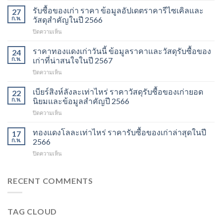
ราคา
รับซื้อของเก่า ราคา ข้อมูลอัปเดตราคารีไซเคิลและ
27
ของ
ก.พ.
วัสดุสำคัญในปี 2566
เก่า
บน
ปิดความเห็น
วัน
รับ
นี้
ซื้อ
ราคาทองแดงเก่าวันนี้ ข้อมูลราคาและวัสดุรับซื้อของ
ข้อมูล
24
ของ
ราคา
ก.พ.
เก่าที่น่าสนใจในปี 2567
เก่า
และ
บน
ปิดความเห็น
ราคา
วัสดุ
ราคา
ข้อมูล
รีไซเคิล
ทองแดง
เบียร์สิงห์ลังละเท่าไหร่ ราคาวัสดุรับซื้อของเก่ายอด
อัปเดต
22
ที่
เก่า
ราคา
ก.พ.
นิยมและข้อมูลสำคัญปี 2566
ควร
วัน
รีไซเคิล
รู้
บน
ปิดความเห็น
นี้
และ
ในปี
เบียร์
ข้อมูล
วัสดุ
2567
สิงห์
ทองแดงโลละเท่าไหร่ ราคารับซื้อของเก่าล่าสุดในปี
ราคา
17
สำคัญ
ลัง
และ
ก.พ.
2566
ในปี
ละ
วัสดุ
2566
บน
ปิดความเห็น
เท่า
รับ
ทอง
ไหร่
ซื้อ
แดง
ราคา
ของ
โล
RECENT COMMENTS
วัสดุ
เก่า
ละ
รับ
ที่
เท่า
ซื้อ
น่า
ไหร่
ของ
สนใจ
TAG CLOUD
ราคา
เก่า
ในปี
รับ
ยอด