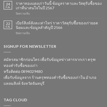
ซื้อ
ราคาทองแดงเก่าวันนี้ ข้อมูลราคาและวัสดุรับซื้อของ
ข้อมูล
24
ของ
ราคา
ก.พ.
เก่าที่น่าสนใจในปี 2567
เก่า
และ
บน
ปิดความเห็น
ราคา
วัสดุ
ราคา
ข้อมูล
รีไซเคิล
ทองแดง
เบียร์สิงห์ลังละเท่าไหร่ ราคาวัสดุรับซื้อของเก่ายอด
อัปเดต
22
ที่
เก่า
ราคา
ก.พ.
นิยมและข้อมูลสำคัญปี 2566
ควร
วัน
รีไซเคิล
รู้
บน
ปิดความเห็น
นี้
และ
ในปี
เบียร์
ข้อมูล
วัสดุ
2567
สิงห์
ราคา
สำคัญ
ลัง
SIGNUP FOR NEWSLETTER
และ
ในปี
ละ
วัสดุ
2566
เท่า
รับ
ไหร่
ซื้อ
สมัครสมาชิกก่อนใคร เพื่อรับข้อมูลข่าวสารจากเรา ครุฑ
ราคา
ของ
ทองคำรับซื้อของเก่า
วัสดุ
เก่า
รับ
ที่
หรือติดต่อ 0894029480
ซื้อ
น่า
เพื่อรับข้อมูลจาก ร้านครุฑทองคำรับซื้อของเก่าใน อำเภอ
ของ
สนใจ
เก่า
ในปี
แหลมสิงห์ จังหวัดจันทบุรี
ยอด
2567
นิยม
และ
ข้อมูล
TAG CLOUD
สำคัญ
ปี