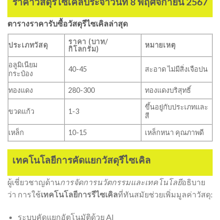
ราคาวัสดุรีไซเคิลประจำวันที่ 8 พฤศจิกายน 2567
ตารางราคารับซื้อวัสดุรีไซเคิลล่าสุด
ราคา (บาท/
ประเภทวัสดุ
หมายเหตุ
กิโลกรัม)
อลูมิเนียม
40-45
สะอาด ไม่มีสิ่งเจือปน
กระป๋อง
ทองแดง
280-300
ทองแดงบริสุทธิ์
ขึ้นอยู่กับประเภทและ
ขวดแก้ว
1-3
สี
เหล็ก
10-15
เหล็กหนา คุณภาพดี
เทคโนโลยีการคัดแยกวัสดุรีไซเคิล
ผู้เชี่ยวชาญด้าน
การจัดการนวัตกรรมและเทคโนโลยี
อธิบาย
ว่า การใช้
เทคโนโลยีการรีไซเคิล
ที่ทันสมัยช่วยเพิ่มมูลค่าวัสดุ:
ระบบคัดแยกอัตโนมัติด้วย AI