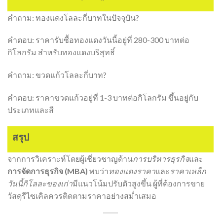
คำถาม: ทองแดงโลละกี่บาทในปัจจุบัน?
คำตอบ: ราคารับซื้อทองแดงวันนี้อยู่ที่ 280-300 บาทต่อ
กิโลกรัม สำหรับทองแดงบริสุทธิ์
คำถาม: ขวดแก้วโลละกี่บาท?
คำตอบ: ราคาขวดแก้วอยู่ที่ 1-3 บาทต่อกิโลกรัม ขึ้นอยู่กับ
ประเภทและสี
สรุป
จากการวิเคราะห์โดยผู้เชี่ยวชาญด้าน
การบริหารธุรกิจ
และ
การจัดการธุรกิจ (MBA)
พบว่า
ทองแดงราคา
และ
ราคาเหล็ก
วันนี้กิโลละของเก่า
มีแนวโน้มปรับตัวสูงขึ้น ผู้ที่ต้องการขาย
วัสดุรีไซเคิลควรติดตามราคาอย่างสม่ำเสมอ