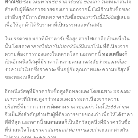
พาณิชย์
ซึ่งมี
วงษ์พาณิชย์ ราคารับซื้อ ของเก่า วันนี้
ที่น่าสนใจ
สำหรับผู้ที่ต้องการขายของเก่า นอกจากนี้ ยังมีร้านรับซื้อของ
เก่าอื่นๆ ที่มีการอัพเดท
ราคารับซื้อของเก่าวันนี้2566
อยู่เสมอ
เพื่อให้ลูกค้าได้รับราคาที่เป็นธรรมและทันสมัย
ในบรรดาของเก่าที่มีราคารับซื้อสูง สายไฟเก่าถือเป็นหนึ่งใน
นั้น โดย
ราคาสายไฟเก่าไม่ปอก2565
มีแนวโน้มที่ดีเนื่องจาก
ความต้องการทองแดงในตลาดโลก นอกจากนี้
ทองเหลือง
ก็
เป็นอีกหนึ่งวัสดุที่มีราคาดี หลายคนอาจสงสัยว่า
ทองเหลือง
ราคาเท่าไหร่
ซึ่งราคาจะขึ้นอยู่กับคุณภาพและความบริสุทธิ์
ของทองเหลืองนั้นๆ
อีกหนึ่งวัสดุที่มีราคารับซื้อสูงคือทองแดง โดยเฉพาะ
ทองแดง
เผาราคา
ที่มักจะสูงกว่าทองแดงธรรมดาเนื่องจากความ
บริสุทธิ์ที่มากกว่า การติดตาม
ราคาของเก่าวันนี้ 2566 ล่าสุด
จึงเป็นสิ่งสำคัญสำหรับผู้ที่ต้องการขายของเก่า เพื่อให้ได้ราคา
ที่ดีที่สุด นอกจากนี้
สแตนเลส
ก็เป็นอีกวัสดุหนึ่งที่มีราคารับซื้อ
ที่น่าสนใจ โดย
ราคาสแตนเลส ต่อ กก ของเก่า
จะแตกต่างกัน
ไปตามเกรดและคุณภาพ