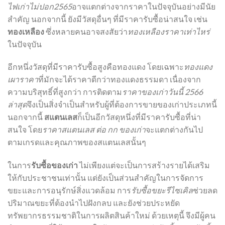
ไฟเก่าไม่ปอก2565
อาจแตกต่างจากราคาในปัจจุบันอย่างมีนัย
สำคัญ นอกจากนี้ ยังมีวัสดุอื่นๆ ที่มีราคารับซื้อน่าสนใจ เช่น
ทองเหลือง
ซึ่งหลายคนอาจสงสัยว่า
ทองเหลืองราคาเท่าไหร่
ในปัจจุบัน
อีกหนึ่งวัสดุที่มีราคารับซื้อสูงคือทองแดง โดยเฉพาะ
ทองแดง
เผาราคา
ที่มักจะได้ราคาดีกว่าทองแดงธรรมดา เนื่องจาก
ความบริสุทธิ์ที่สูงกว่า การติดตาม
ราคาของเก่าวันนี้ 2566
ล่าสุด
จึงเป็นสิ่งจำเป็นสำหรับผู้ที่ต้องการขายของเก่าประเภทนี้
นอกจากนี้
สแตนเลส
ก็เป็นอีกวัสดุหนึ่งที่มีราคารับซื้อที่น่า
สนใจ โดย
ราคาสแตนเลส ต่อ กก ของเก่า
จะแตกต่างกันไป
ตามเกรดและคุณภาพของสแตนเลสนั้นๆ
ในการ
รับซื้อของเก่า
ไม่เพียงแต่จะเป็นการสร้างรายได้เสริม
ให้กับประชาชนเท่านั้น แต่ยังเป็นส่วนสำคัญในการจัดการ
ขยะและการอนุรักษ์สิ่งแวดล้อม การ
รับซื้อขยะรีไซเคิล
ช่วยลด
ปริมาณขยะที่ต้องนำไปฝังกลบ และยังช่วยประหยัด
ทรัพยากรธรรมชาติในการผลิตสินค้าใหม่ ด้วยเหตุนี้ จึงมีผู้คน