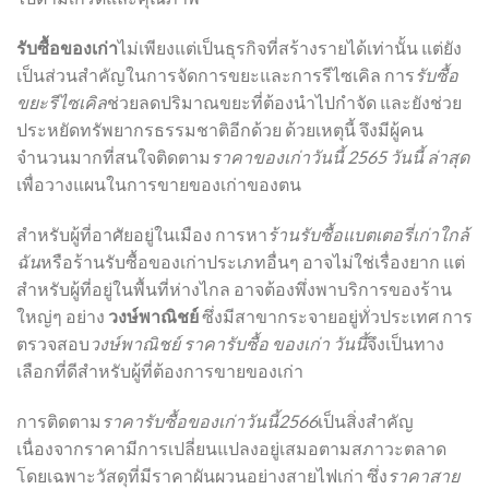
รับซื้อของเก่า
ไม่เพียงแต่เป็นธุรกิจที่สร้างรายได้เท่านั้น แต่ยัง
เป็นส่วนสำคัญในการจัดการขยะและการรีไซเคิล การ
รับซื้อ
ขยะรีไซเคิล
ช่วยลดปริมาณขยะที่ต้องนำไปกำจัด และยังช่วย
ประหยัดทรัพยากรธรรมชาติอีกด้วย ด้วยเหตุนี้ จึงมีผู้คน
จำนวนมากที่สนใจติดตาม
ราคาของเก่าวันนี้ 2565 วันนี้ ล่าสุด
เพื่อวางแผนในการขายของเก่าของตน
สำหรับผู้ที่อาศัยอยู่ในเมือง การหา
ร้านรับซื้อแบตเตอรี่เก่าใกล้
ฉัน
หรือร้านรับซื้อของเก่าประเภทอื่นๆ อาจไม่ใช่เรื่องยาก แต่
สำหรับผู้ที่อยู่ในพื้นที่ห่างไกล อาจต้องพึ่งพาบริการของร้าน
ใหญ่ๆ อย่าง
วงษ์พาณิชย์
ซึ่งมีสาขากระจายอยู่ทั่วประเทศ การ
ตรวจสอบ
วงษ์พาณิชย์ ราคารับซื้อ ของเก่า วันนี้
จึงเป็นทาง
เลือกที่ดีสำหรับผู้ที่ต้องการขายของเก่า
การติดตาม
ราคารับซื้อของเก่าวันนี้2566
เป็นสิ่งสำคัญ
เนื่องจากราคามีการเปลี่ยนแปลงอยู่เสมอตามสภาวะตลาด
โดยเฉพาะวัสดุที่มีราคาผันผวนอย่างสายไฟเก่า ซึ่ง
ราคาสาย