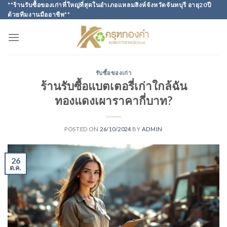
Skip
**ร้านรับซื้อของเก่าที่ใหญ่ที่สุดในอำเภอแหลมสิงห์จังหวัดจันทบุรี อายุ20ปี
ด้วยทีมงานมืออาชีพ**
to
content
รับซื้อของเก่า
ร้านรับซื้อแบตเตอรี่เก่าใกล้ฉัน
ทองแดงเผาราคากี่บาท?
POSTED ON
26/10/2024
BY
ADMIN
26
ต.ค.