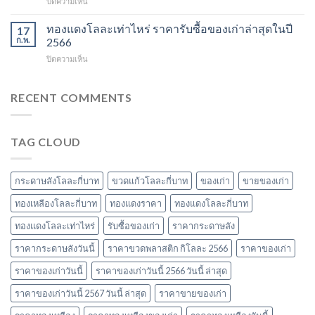
บน
ปิดความเห็น
นี้
และ
ในปี
เบียร์
ข้อมูล
วัสดุ
2567
สิงห์
ทองแดงโลละเท่าไหร่ ราคารับซื้อของเก่าล่าสุดในปี
ราคา
17
สำคัญ
ลัง
และ
ก.พ.
2566
ในปี
ละ
วัสดุ
2566
บน
ปิดความเห็น
เท่า
รับ
ทอง
ไหร่
ซื้อ
แดง
ราคา
ของ
โล
RECENT COMMENTS
วัสดุ
เก่า
ละ
รับ
ที่
เท่า
ซื้อ
น่า
ไหร่
ของ
สนใจ
TAG CLOUD
ราคา
เก่า
ในปี
รับ
ยอด
2567
ซื้อ
นิยม
ของ
และ
กระดาษลังโลละกี่บาท
ขวดแก้วโลละกี่บาท
ของเก่า
ขายของเก่า
เก่า
ข้อมูล
ล่าสุด
ทองเหลืองโลละกี่บาท
ทองแดงราคา
ทองแดงโลละกี่บาท
สำคัญ
ในปี
ปี
ทองแดงโลละเท่าไหร่
รับซื้อของเก่า
ราคากระดาษลัง
2566
2566
ราคากระดาษลังวันนี้
ราคาขวดพลาสติก กิโลละ 2566
ราคาของเก่า
ราคาของเก่าวันนี้
ราคาของเก่าวันนี้ 2566 วันนี้ ล่าสุด
ราคาของเก่าวันนี้ 2567 วันนี้ ล่าสุด
ราคาขายของเก่า