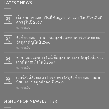
LATEST NEWS
เช็คราคาของเก่าวันนี้ ข้อมูลราคาและวัสดุรีไซเคิลที่
28
ก.พ.
ควรรู้ในปี 2567
บน
ปิดความเห็น
เช็ค
ราคา
รับซื้อของเก่า ราคา ข้อมูลอัปเดตราคารีไซเคิลและ
27
ของ
ก.พ.
วัสดุสำคัญในปี 2566
เก่า
บน
ปิดความเห็น
วัน
รับ
นี้
ซื้อ
ราคาทองแดงเก่าวันนี้ ข้อมูลราคาและวัสดุรับซื้อของ
ข้อมูล
24
ของ
ราคา
ก.พ.
เก่าที่น่าสนใจในปี 2567
เก่า
และ
บน
ปิดความเห็น
ราคา
วัสดุ
ราคา
ข้อมูล
รีไซเคิล
ทองแดง
เบียร์สิงห์ลังละเท่าไหร่ ราคาวัสดุรับซื้อของเก่ายอด
อัปเดต
22
ที่
เก่า
ราคา
ก.พ.
นิยมและข้อมูลสำคัญปี 2566
ควร
วัน
รีไซเคิล
รู้
บน
ปิดความเห็น
นี้
และ
ในปี
เบียร์
ข้อมูล
วัสดุ
2567
สิงห์
ราคา
สำคัญ
ลัง
SIGNUP FOR NEWSLETTER
และ
ในปี
ละ
วัสดุ
2566
เท่า
รับ